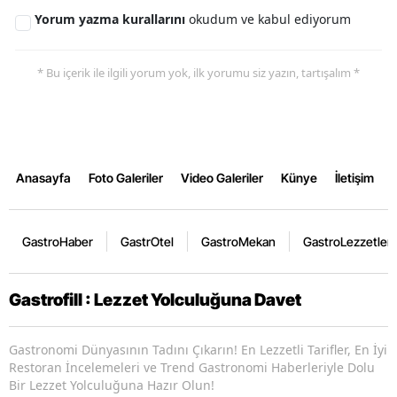
Yorum yazma kurallarını
okudum ve kabul ediyorum
* Bu içerik ile ilgili yorum yok, ilk yorumu siz yazın, tartışalım *
Anasayfa
Foto Galeriler
Video Galeriler
Künye
İletişim
GastroHaber
GastrOtel
GastroMekan
GastroLezzetler
Gastrofill : Lezzet Yolculuğuna Davet
Gastronomi Dünyasının Tadını Çıkarın! En Lezzetli Tarifler, En İyi
Restoran İncelemeleri ve Trend Gastronomi Haberleriyle Dolu
Bir Lezzet Yolculuğuna Hazır Olun!