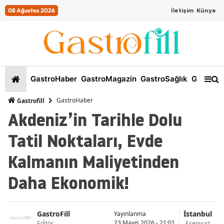
08 Ağustos 2026
İletişim
Künye
GastroHaber
GastroMagazin
GastroSağlık
GastroKi
GastroHaber
Gastrofill
Akdeniz’in Tarihle Dolu
Tatil Noktaları, Evde
Kalmanın Maliyetinden
Daha Ekonomik!
GastroFill
İstanbul
Yayınlanma
23 Mayıs 2026 - 21:01
Editör
Esenyurt