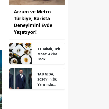
Arzum ve Metro
Türkiye, Barista
Deneyimini Evde
Yaşatıyor!
11 Tabak, Tek
Masa: Akira
Back
İstanbul’dan
Ayrıcalıklı
TAB GIDA,
Chef’s Table
2026'nın İlk
Yarısında
Etkileyici
Operasyonel
Başarı ile
Büyüme Hızını