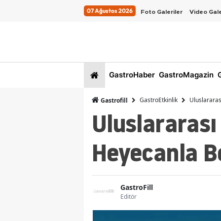
07 Ağustos 2026
Foto Galeriler
Video Gale
GastroHaber
GastroMagazin
G
GastroEtkinlik
Uluslararas
Gastrofill
Uluslararası
Heyecanla B
GastroFill
Editör