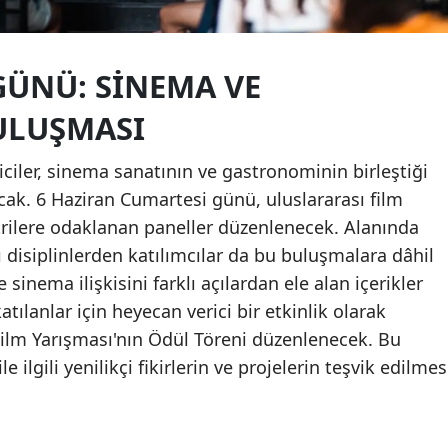
 GÜNÜ: SINEMA VE
ULUŞMASI
eyiciler, sinema sanatının ve gastronominin birleştiği
acak. 6 Haziran Cumartesi günü, uluslararası film
trilere odaklanan paneller düzenlenecek. Alanında
ı disiplinlerden katılımcılar da bu buluşmalara dâhil
sinema ilişkisini farklı açılardan ele alan içerikler
tılanlar için heyecan verici bir etkinlik olarak
Film Yarışması'nın Ödül Töreni düzenlenecek. Bu
ilgili yenilikçi fikirlerin ve projelerin teşvik edilmes