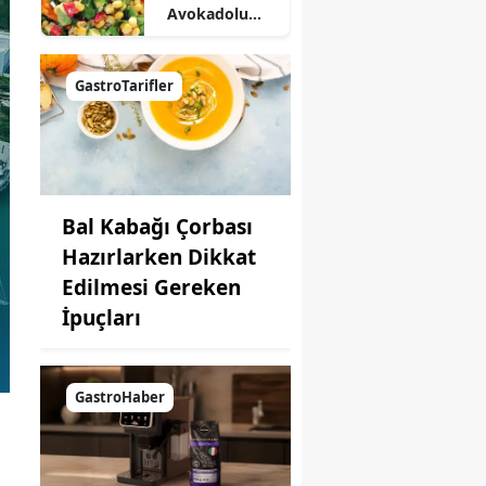
Avokadolu
Mısır Salatası
Nasıl Yapılır?
GastroTarifler
Bal Kabağı Çorbası
Hazırlarken Dikkat
Edilmesi Gereken
İpuçları
GastroHaber