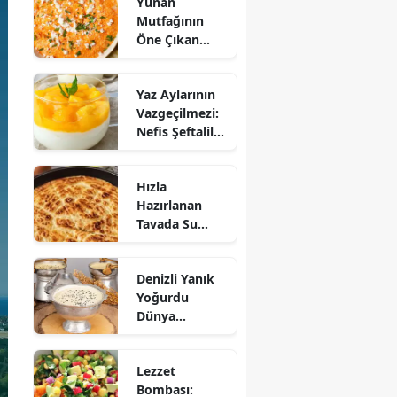
Yunan
Mutfağının
Öne Çıkan
Mezesi:
Tirokafteri
Yaz Aylarının
Nasıl Yapılır?
Vazgeçilmezi:
Nefis Şeftalili
Muhallebi
Tarifi!
Hızla
Hazırlanan
Tavada Su
Böreği Tarifi:
10 Dakikada
Denizli Yanık
Sofralarınıza
Yoğurdu
Lezzet Katın!
Dünya
Sofrasına Çıktı
Lezzet
Bombası: