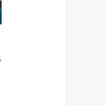
Korudu!
e