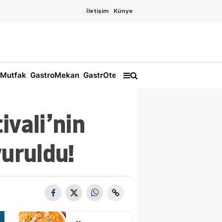
İletişim
Künye
Mutfak
GastroMekan
GastrOtel
ivali’nin
uruldu!