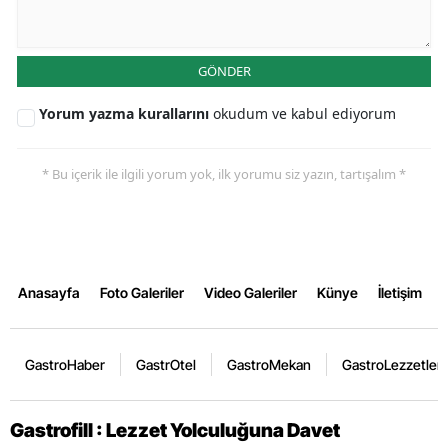
GÖNDER
Yorum yazma kurallarını
okudum ve kabul ediyorum
* Bu içerik ile ilgili yorum yok, ilk yorumu siz yazın, tartışalım *
Anasayfa
Foto Galeriler
Video Galeriler
Künye
İletişim
GastroHaber
GastrOtel
GastroMekan
GastroLezzetler
Gastrofill : Lezzet Yolculuğuna Davet