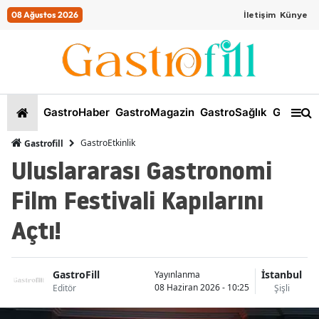
08 Ağustos 2026
İletişim
Künye
GastroHaber
GastroMagazin
GastroSağlık
GastroKi
GastroEtkinlik
Gastrofill
Uluslararası Gastronomi
Film Festivali Kapılarını
Açtı!
GastroFill
İstanbul
Yayınlanma
08 Haziran 2026 - 10:25
Editör
Şişli