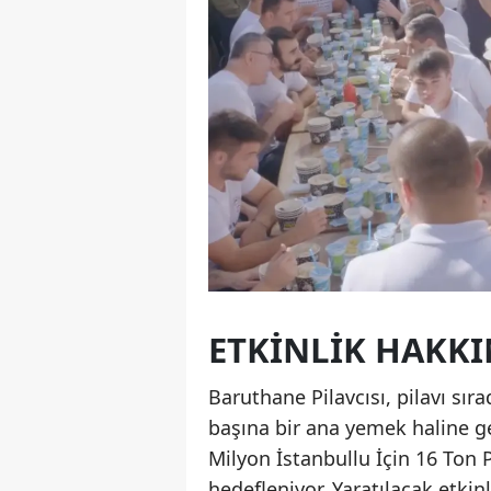
ETKINLIK HAKK
Baruthane Pilavcısı, pilavı sı
başına bir ana yemek haline ge
Milyon İstanbullu İçin 16 Ton P
hedefleniyor. Yaratılacak etkin