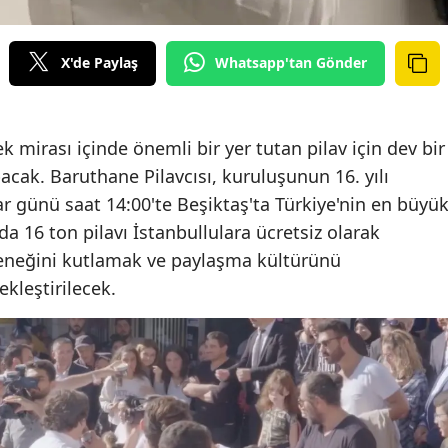
X'de Paylaş
Whatsapp'tan Gönder
ek mirası içinde önemli bir yer tutan pilav için dev bir
acak. Baruthane Pilavcısı, kuruluşunun 16. yılı
ar günü saat 14:00'te Beşiktaş'ta Türkiye'nin en büyü
a 16 ton pilavı İstanbullulara ücretsiz olarak
eleneğini kutlamak ve paylaşma kültürünü
kleştirilecek.