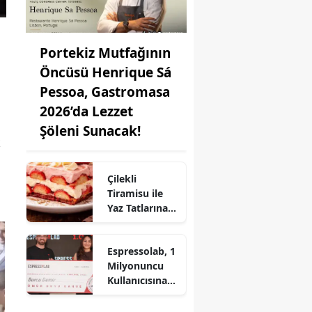
Portekiz Mutfağının
Öncüsü Henrique Sá
Pessoa, Gastromasa
2026’da Lezzet
Şöleni Sunacak!
k
Çilekli
Tiramisu ile
Yaz Tatlarına
Lezzet Katın:
Pratik Tarif!
Espressolab, 1
Milyonuncu
Kullanıcısına
Ömür Boyu
Ücretsiz Kahve