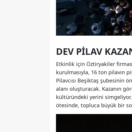
DEV PILAV KAZA
Etkinlik için Öztiryakiler firm
kurulmasıyla, 16 ton pilavın p
Pilavcısı Beşiktaş şubesinin ö
alanı oluşturacak. Kazanın gö
kültüründeki yerini simgeliyor
ötesinde, topluca büyük bir so