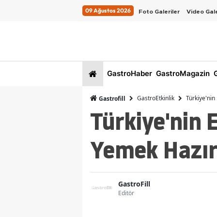
09 Ağustos 2026
Foto Galeriler
Video Gale
GastroHaber
GastroMagazin
G
GastroEtkinlik
Türkiye'nin
Gastrofill
Türkiye'nin 
Yemek Hazır
GastroFill
Editör