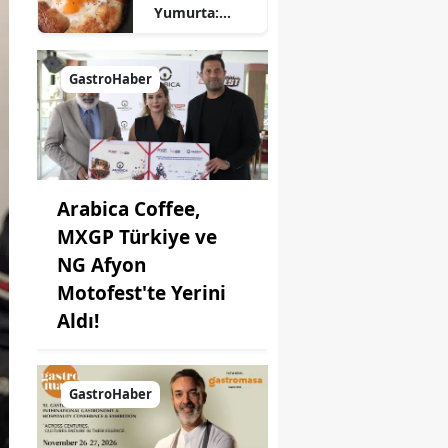
Yumurta:
Pratik ve
Farklı Bir
Kahvaltı
GastroHaber
Seçeneği
Arabica Coffee,
MXGP Türkiye ve
NG Afyon
Motofest'te Yerini
Aldı!
GastroHaber