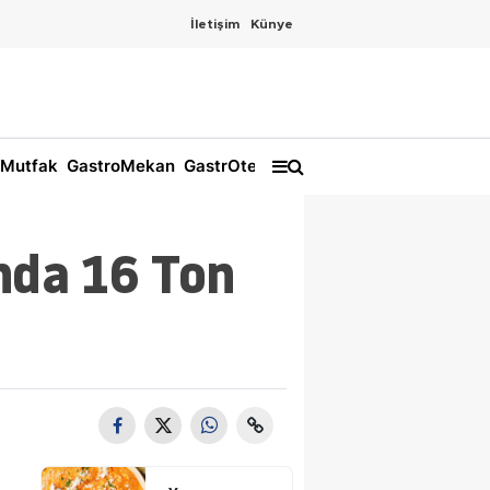
İletişim
Künye
Mutfak
GastroMekan
GastrOtel
nda 16 Ton