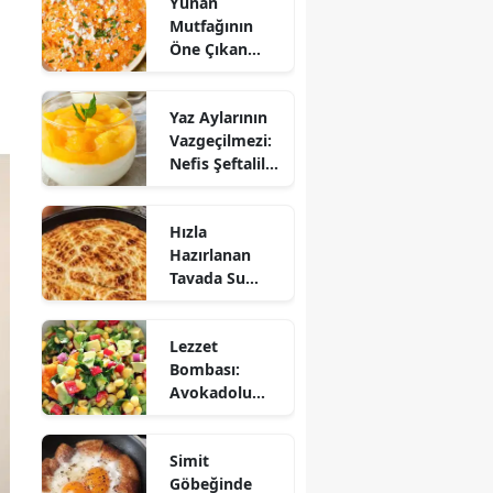
Yunan
Mutfağının
Öne Çıkan
Mezesi:
Tirokafteri
Yaz Aylarının
Nasıl Yapılır?
Vazgeçilmezi:
Nefis Şeftalili
Muhallebi
Tarifi!
Hızla
Hazırlanan
Tavada Su
Böreği Tarifi:
10 Dakikada
Lezzet
Sofralarınıza
Bombası:
Lezzet Katın!
Avokadolu
Mısır Salatası
Nasıl Yapılır?
Simit
Göbeğinde