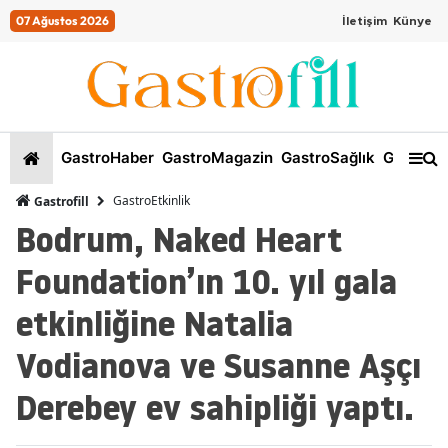
07 Ağustos 2026
İletişim
Künye
GastroHaber
GastroMagazin
GastroSağlık
GastroKi
GastroEtkinlik
Gastrofill
Bodrum, Naked Heart
Foundation’ın 10. yıl gala
etkinliğine Natalia
Vodianova ve Susanne Aşçı
Derebey ev sahipliği yaptı.