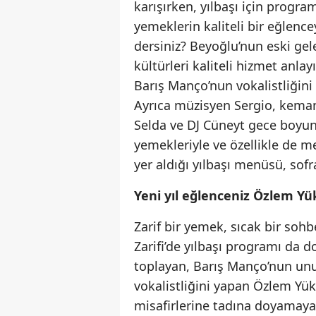
karışırken, yılbaşı için progra
yemeklerin kaliteli bir eğlence
dersiniz? Beyoğlu’nun eski gel
kültürleri kaliteli hizmet anlay
Barış Manço’nun vokalistliğin
Ayrıca müzisyen Sergio,
keman
Selda ve DJ Cüneyt gece boyun
yemekleriyle ve özellikle de mez
yer aldığı yılbaşı menüsü, sof
Yeni yıl eğlenceniz Özlem Yü
Zarif bir yemek, sıcak bir sohbe
Zarifi’de yılbaşı programı da d
toplayan
, Barış Manço’nun unu
vokalistliğini yapan
Özlem Yükse
misafirlerine tadına doyamayac