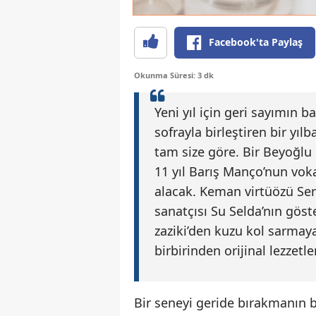
Facebook'ta Paylaş
Okunma Süresi: 3 dk
Yeni yıl için geri sayımın ba
sofrayla birleştiren bir yıl
tam size göre. Bir Beyoğlu K
11 yıl Barış Manço’nun vok
alacak. Keman virtüözü Serc
sanatçısı Su Selda’nın gös
zaziki’den kuzu kol sarmaya
birbirinden orijinal lezzetle
Bir seneyi geride bırakmanın b