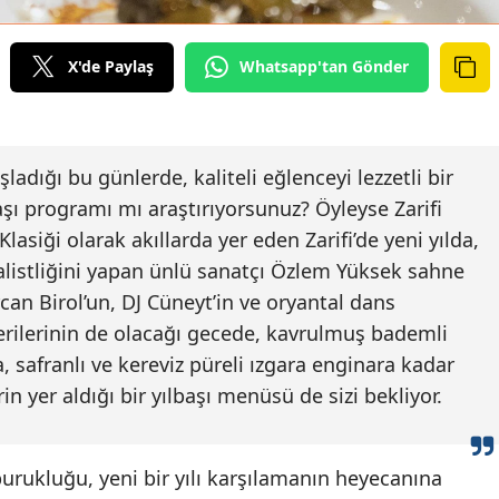
X'de Paylaş
Whatsapp'tan Gönder
şladığı bu günlerde, kaliteli eğlenceyi lezzetli bir
başı programı mı araştırıyorsunuz? Öyleyse Zarifi
lasiği olarak akıllarda yer eden Zarifi’de yeni yılda,
alistliğini yapan ünlü sanatçı Özlem Yüksek sahne
an Birol’un, DJ Cüneyt’in ve oryantal dans
terilerinin de olacağı gecede, kavrulmuş bademli
, safranlı ve kereviz püreli ızgara enginara kadar
rin yer aldığı bir yılbaşı menüsü de sizi bekliyor.
urukluğu, yeni bir yılı karşılamanın heyecanına