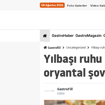
08 Ağustos 2026
Foto Galeriler
Video Gale
GastroHaber
GastroMagazin
G
Uncategorized
Yılbaşı ruh
Gastrofill
Yılbaşı ruhu 
oryantal şovl
GastroFill
Editör