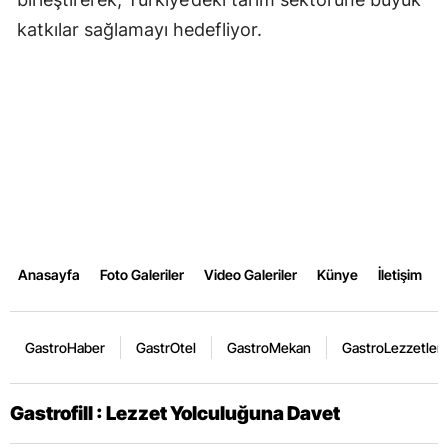
katkılar sağlamayı hedefliyor.
Anasayfa
Foto Galeriler
Video Galeriler
Künye
İletişim
GastroHaber
GastrOtel
GastroMekan
GastroLezzetler
Gastrofill : Lezzet Yolculuğuna Davet