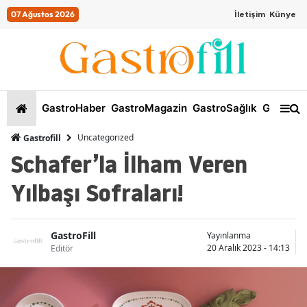
07 Ağustos 2026
İletişim
Künye
GastroHaber
GastroMagazin
GastroSağlık
GastroKi
Uncategorized
Gastrofill
Schafer’la İlham Veren
Yılbaşı Sofraları!
GastroFill
Yayınlanma
20 Aralık 2023 - 14:13
Editör