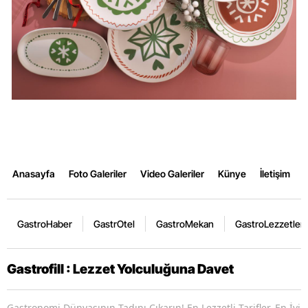
Anasayfa
Foto Galeriler
Video Galeriler
Künye
İletişim
GastroHaber
GastrOtel
GastroMekan
GastroLezzetler
Gastrofill : Lezzet Yolculuğuna Davet
Gastronomi Dünyasının Tadını Çıkarın! En Lezzetli Tarifler, En İyi