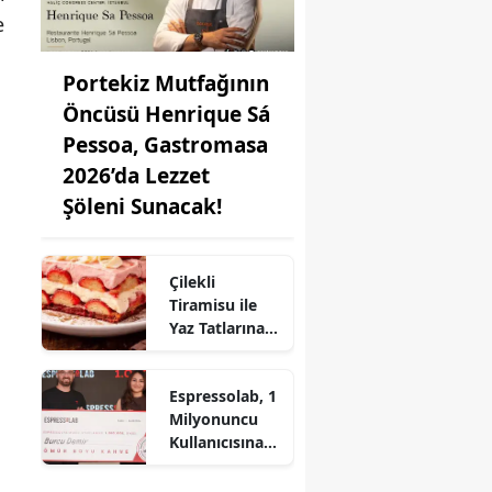
e
Portekiz Mutfağının
Öncüsü Henrique Sá
Pessoa, Gastromasa
2026’da Lezzet
Şöleni Sunacak!
Çilekli
Tiramisu ile
Yaz Tatlarına
Lezzet Katın:
Pratik Tarif!
Espressolab, 1
Milyonuncu
Kullanıcısına
Ömür Boyu
Ücretsiz Kahve