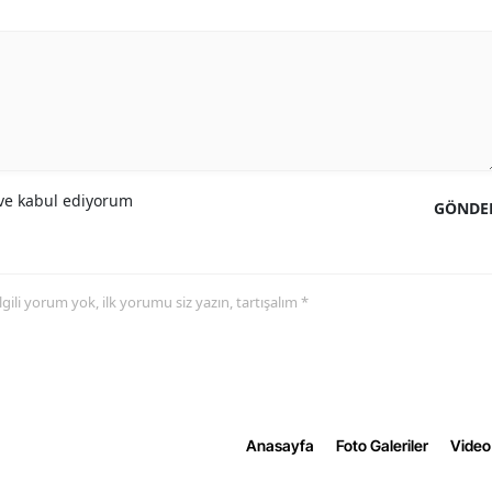
e kabul ediyorum
GÖNDE
 ilgili yorum yok, ilk yorumu siz yazın, tartışalım *
Anasayfa
Foto Galeriler
Video 