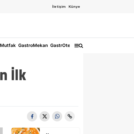
İletişim
Künye
Mutfak
GastroMekan
GastrOtel
n İlk