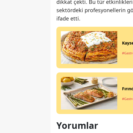
dikkat çekti. Bu tür etkinlikl
sektördeki profesyonellerin g
ifade etti.
Kayse
#Gastro
Fırın
#Gastro
Yorumlar