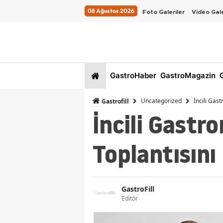
08 Ağustos 2026
Foto Galeriler
Video Gale
GastroHaber
GastroMagazin
G
Uncategorized
İncili Gas
Gastrofill
İncili Gastr
Toplantısını
GastroFill
Editör