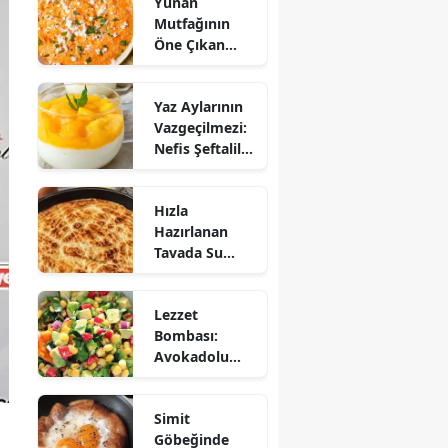
Yunan
Mutfağının
Öne Çıkan
Mezesi:
Tirokafteri
Yaz Aylarının
Nasıl Yapılır?
Vazgeçilmezi:
Nefis Şeftalili
Muhallebi
Tarifi!
Hızla
Hazırlanan
Tavada Su
Böreği Tarifi:
10 Dakikada
Lezzet
Sofralarınıza
Bombası:
Lezzet Katın!
Avokadolu
Mısır Salatası
Nasıl Yapılır?
Simit
Göbeğinde