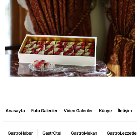
Anasayfa
Foto Galeriler
Video Galeriler
Künye
İletişim
GastroHaber
GastrOtel
GastroMekan
GastroLezzetler