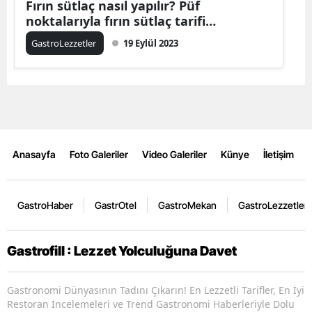
Fırın sütlaç nasıl yapılır? Püf
noktalarıyla fırın sütlaç tarifi…
GastroLezzetler
19 Eylül 2023
Anasayfa
Foto Galeriler
Video Galeriler
Künye
İletişim
GastroHaber
GastrOtel
GastroMekan
GastroLezzetler
Gastrofill : Lezzet Yolculuğuna Davet
Gastronomi Dünyasının Tadını Çıkarın! En Lezzetli Tarifler, En İyi
Restoran İncelemeleri ve Trend Gastronomi Haberleriyle Dolu