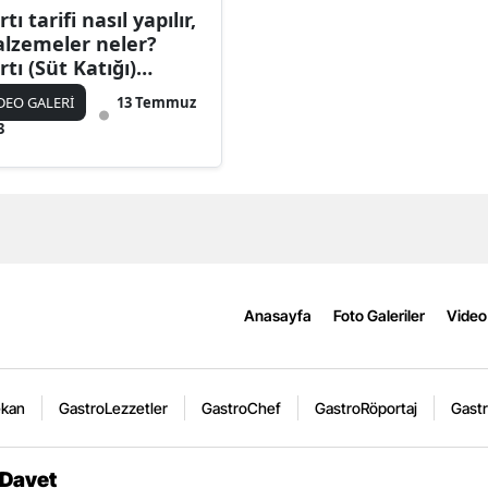
tı tarifi nasıl yapılır,
lzemeler neler?
rtı (Süt Katığı)
meği püf noktası
DEO GALERİ
13 Temmuz
3
Anasayfa
Foto Galeriler
Video 
ekan
GastroLezzetler
GastroChef
GastroRöportaj
Gastr
 Davet