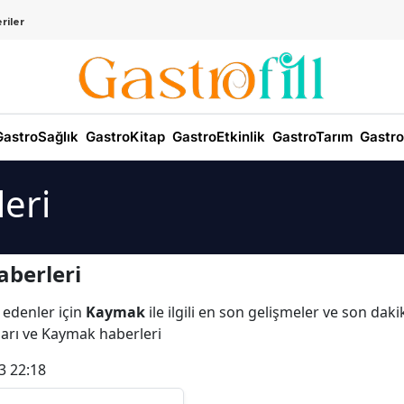
riler
astroSağlık
GastroKitap
GastroEtkinlik
GastroTarım
Gastro
eri
berleri
 edenler için
Kaymak
ile ilgili en son gelişmeler ve son da
ları ve Kaymak haberleri
3 22:18