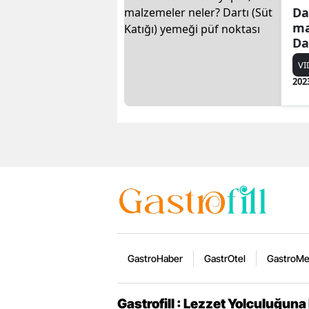
Dar
ma
Da
ye
VI
202
GastroHaber
GastrOtel
GastroM
Gastrofill : Lezzet Yolculuğuna