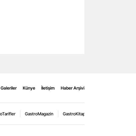
Galeriler
Künye
İletişim
Haber Arşivi
oTarifler
GastroMagazin
GastroKitap
GastroEtkinlik
Ga