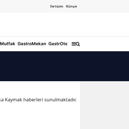
İletişim
Künye
Mutfak
GastroMekan
GastrOtel
kika Kaymak haberleri sunulmaktadır.