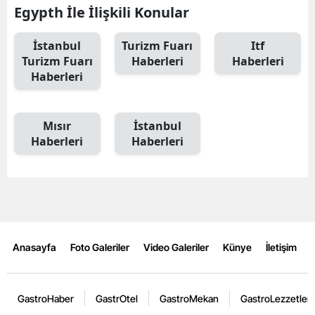
Egypth İle İlişkili Konular
İstanbul
Turizm Fuarı
Itf
Turizm Fuarı
Haberleri
Haberleri
Haberleri
Mısır
İstanbul
Haberleri
Haberleri
Anasayfa
Foto Galeriler
Video Galeriler
Künye
İletişim
GastroHaber
GastrOtel
GastroMekan
GastroLezzetler