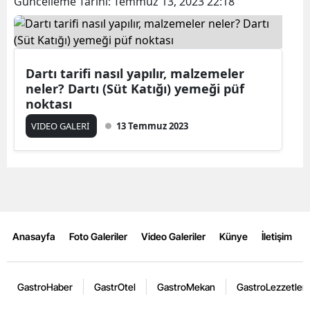
Güncelleme Tarihi:
Temmuz 13, 2023 22:18
Dartı tarifi nasıl yapılır, malzemeler
neler? Dartı (Süt Katığı) yemeği püf
noktası
VIDEO GALERİ
13 Temmuz 2023
Anasayfa
Foto Galeriler
Video Galeriler
Künye
İletişim
GastroHaber
GastrOtel
GastroMekan
GastroLezzetler