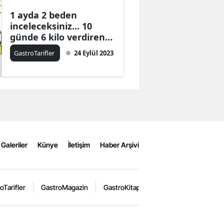
1 ayda 2 beden
inceleceksiniz... 10
günde 6 kilo verdiren
Aristo diyeti
GastroTarifler
24 Eylül 2023
Galeriler
Künye
İletişim
Haber Arşivi
oTarifler
GastroMagazin
GastroKitap
GastroEtkinlik
Ga