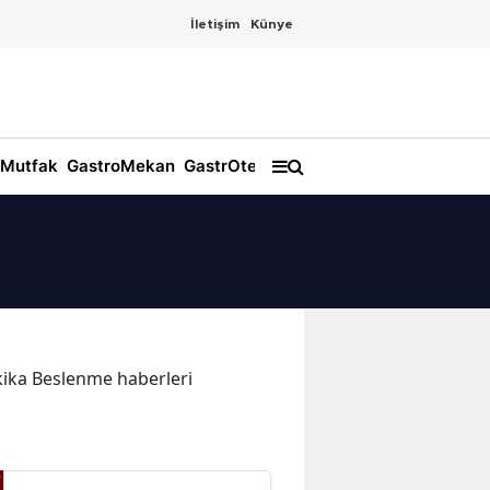
İletişim
Künye
Mutfak
GastroMekan
GastrOtel
akika Beslenme haberleri