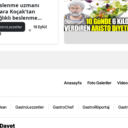
slenme uzmanı
lara Koçak’tan
ğlıklı beslenme
ntaları hazırlamanın
stroLezzetler
16 Eylül
ları!
3
Anasayfa
Foto Galeriler
Video 
ekan
GastroLezzetler
GastroChef
GastroRöportaj
Gastr
 Davet