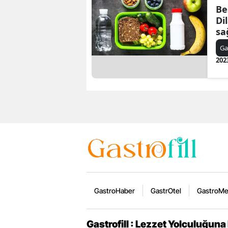
Be
Di
sa
ça
Ga
yol
202
GastroHaber
GastrOtel
GastroM
Gastrofill : Lezzet Yolculuğuna