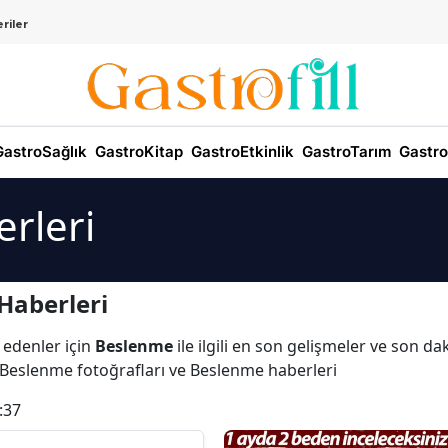
riler
astroSağlık
GastroKitap
GastroEtkinlik
GastroTarım
Gastro
rleri
Haberleri
 edenler için
Beslenme
ile ilgili en son gelişmeler ve son d
 Beslenme fotoğrafları ve Beslenme haberleri
:37