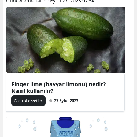
Güncelleme Tarihi:
Eylül 27, 2023 07:54
Finger lime (havyar limonu) nedir?
Nasıl kullanılır?
GastroLezzetler
27 Eylül 2023