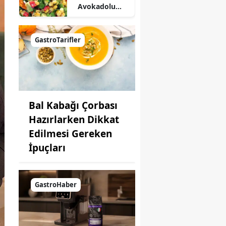
Avokadolu
Mısır Salatası
Nasıl Yapılır?
GastroTarifler
Bal Kabağı Çorbası
Hazırlarken Dikkat
Edilmesi Gereken
İpuçları
GastroHaber