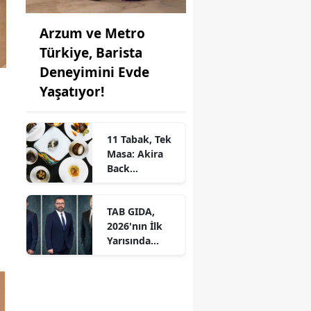
Arzum ve Metro
Türkiye, Barista
Deneyimini Evde
Yaşatıyor!
11 Tabak, Tek
Masa: Akira
Back
İstanbul’dan
Ayrıcalıklı
TAB GIDA,
Chef’s Table
2026'nın İlk
Yarısında
Etkileyici
Operasyonel
Başarı ile
Büyüme Hızını