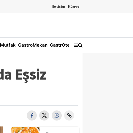
İletişim
Künye
Mutfak
GastroMekan
GastrOtel
da Eşsiz