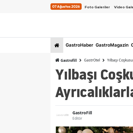
07 Ağustos 2026
Foto Galeriler
Video Gale
GastroHaber
GastroMagazin
G
GastrOtel
Yılbaşı Coşkusu 
Gastrofill
Yılbaşı Coşk
Ayrıcalıklarl
GastroFill
Editör