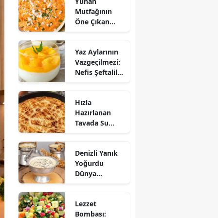
Yunan
Mutfağının
Öne Çıkan
Mezesi:
Tirokafteri
Yaz Aylarının
Nasıl Yapılır?
Vazgeçilmezi:
Nefis Şeftalili
Muhallebi
Tarifi!
Hızla
Hazırlanan
Tavada Su
Böreği Tarifi:
10 Dakikada
Denizli Yanık
Sofralarınıza
Yoğurdu
Lezzet Katın!
Dünya
Sofrasına Çıktı
Lezzet
Bombası: