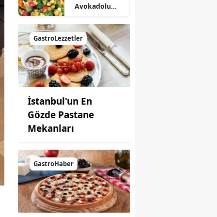
Avokadolu
Mısır Salatası
Nasıl Yapılır?
GastroLezzetler
İstanbul'un En
Gözde Pastane
Mekanları
GastroHaber