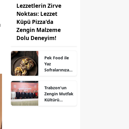
Lezzetlerin Zirve
Noktası: Lezzet
Küpü Pizza'da
ı
Zengin Malzeme
Dolu Deneyim!
Pek Food ile
Yaz
Sofralarınıza
Kat Kat Lezzet:
Milföy
Trabzon'un
Hamuru
Zengin Mutfak
Farkıyla!
Kültürü
UNESCO'ya
Aday!