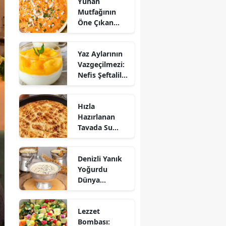
Yunan
Mutfağının
Öne Çıkan
Mezesi:
Tirokafteri
Yaz Aylarının
Nasıl Yapılır?
Vazgeçilmezi:
Nefis Şeftalili
Muhallebi
Tarifi!
Hızla
Hazırlanan
Tavada Su
Böreği Tarifi:
10 Dakikada
Denizli Yanık
Sofralarınıza
Yoğurdu
Lezzet Katın!
Dünya
Sofrasına Çıktı
Lezzet
Bombası: