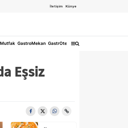
İletişim
Künye
Mutfak
GastroMekan
GastrOtel
da Eşsiz