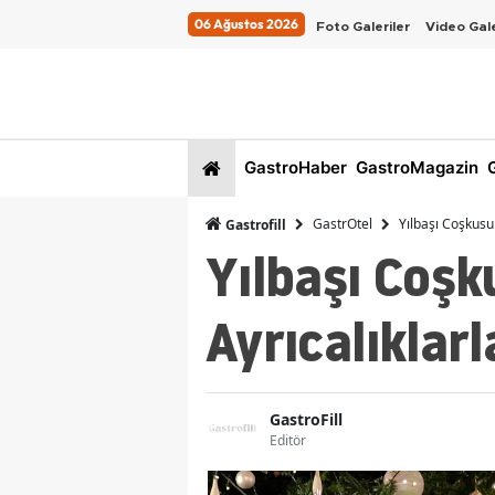
06 Ağustos 2026
Foto Galeriler
Video Gale
GastroHaber
GastroMagazin
G
GastrOtel
Yılbaşı Coşkusu 
Gastrofill
Yılbaşı Coşk
Ayrıcalıklarl
GastroFill
Editör