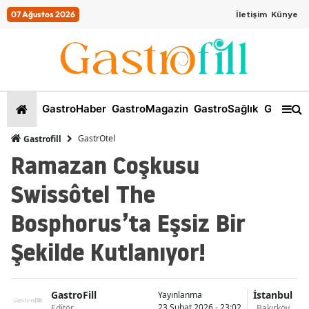
07 Ağustos 2026
İletişim
Künye
GastroHaber
GastroMagazin
GastroSağlık
GastroKi
GastrOtel
Gastrofill
Ramazan Coşkusu
Swissôtel The
Bosphorus’ta Eşsiz Bir
Şekilde Kutlanıyor!
GastroFill
İstanbul
Yayınlanma
23 Şubat 2026 - 23:02
Editör
Bakırköy