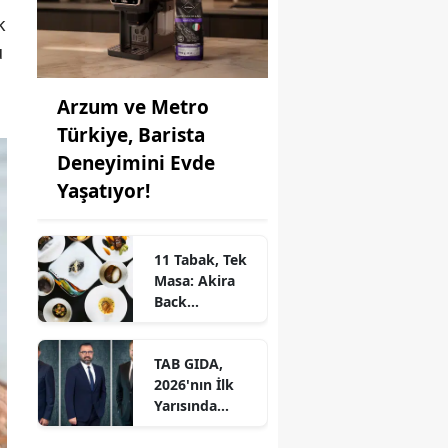
k
u
Arzum ve Metro
Türkiye, Barista
Deneyimini Evde
Yaşatıyor!
11 Tabak, Tek
Masa: Akira
Back
İstanbul’dan
Ayrıcalıklı
TAB GIDA,
Chef’s Table
2026'nın İlk
Yarısında
Etkileyici
Operasyonel