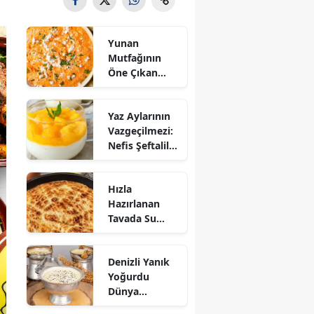
Yunan
Mutfağının
Öne Çıkan
Mezesi:
Tirokafteri
Yaz Aylarının
Nasıl Yapılır?
Vazgeçilmezi:
Nefis Şeftalili
Muhallebi
Tarifi!
Hızla
Hazırlanan
Tavada Su
Böreği Tarifi:
10 Dakikada
Denizli Yanık
Sofralarınıza
Yoğurdu
Lezzet Katın!
Dünya
Sofrasına Çıktı