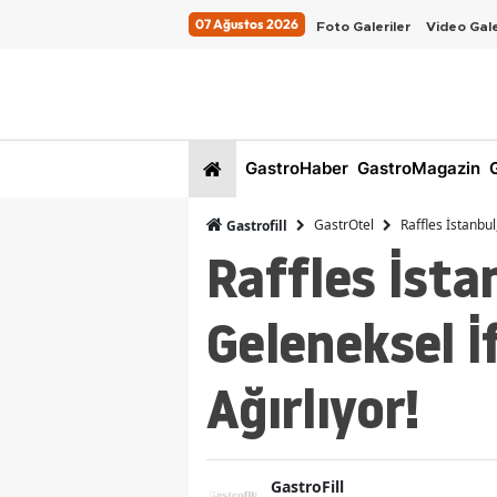
07 Ağustos 2026
Foto Galeriler
Video Gale
GastroHaber
GastroMagazin
G
GastrOtel
Raffles İstanbul
Gastrofill
Raffles İsta
Geleneksel İf
Ağırlıyor!
GastroFill