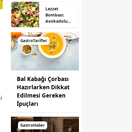
Lezzet
Bombası:
Avokadolu
Mısır Salatası
Nasıl Yapılır?
GastroTarifler
Bal Kabağı Çorbası
Hazırlarken Dikkat
Edilmesi Gereken
i
İpuçları
GastroHaber