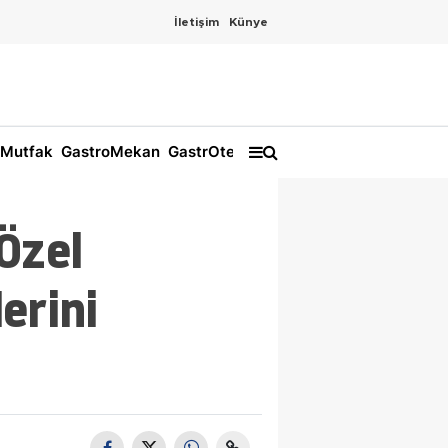
İletişim
Künye
Mutfak
GastroMekan
GastrOtel
Özel
erini