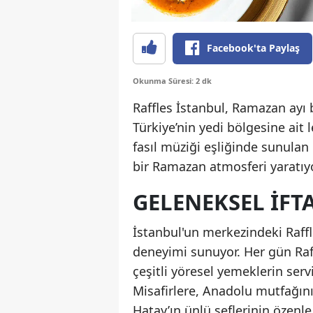
Facebook'ta Paylaş
Okunma Süresi: 2 dk
Raffles İstanbul, Ramazan ayı
Türkiye’nin yedi bölgesine ait le
fasıl müziği eşliğinde sunulan 
bir Ramazan atmosferi yaratıyo
GELENEKSEL İFT
İstanbul'un merkezindeki Raff
deneyimi sunuyor. Her gün Raffl
çeşitli yöresel yemeklerin serv
Misafirlere, Anadolu mutfağını
Hatay’ın ünlü şeflerinin özenl