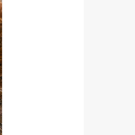
Başarı ile
Büyüme Hızını
Korudu!