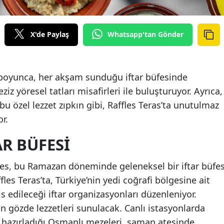
X'de Paylaş
Whatsapp'tan Gönder
 boyunca, her akşam sunduğu iftar büfesinde
ziz yöresel tatları misafirleri ile buluşturuyor. Ayrıca,
bu özel lezzet zıpkın gibi, Raffles Teras’ta unutulmaz
r.
AR BÜFESI
les, bu Ramazan döneminde geleneksel bir iftar büfes
es Teras’ta, Türkiye’nin yedi coğrafi bölgesine ait
is edileceği iftar organizasyonları düzenleniyor.
n gözde lezzetleri sunulacak. Canlı istasyonlarda
e hazırladığı Osmanlı mezeleri, saman ateşinde