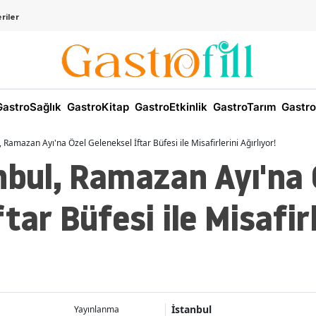
riler
astroSağlık
GastroKitap
GastroEtkinlik
GastroTarım
Gastro
, Ramazan Ayı'na Özel Geleneksel İftar Büfesi ile Misafirlerini Ağırlıyor!
nbul, Ramazan Ayı'na 
tar Büfesi ile Misafirl
İstanbul
Yayınlanma