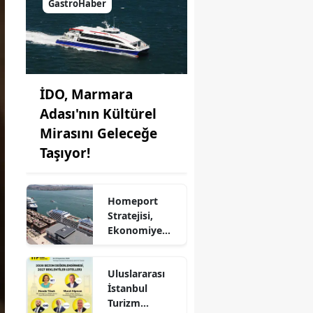
GastroHaber
İDO, Marmara
Adası'nın Kültürel
Mirasını Geleceğe
Taşıyor!
Homeport
Stratejisi,
Ekonomiye
Milyonlarca
Dolar Katkı
Uluslararası
Sağlıyor!
İstanbul
Turizm