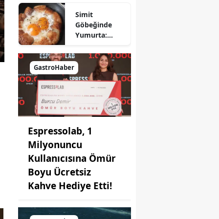
Nasıl Yapılır?
Simit
Göbeğinde
Yumurta:
Pratik ve
Farklı Bir
Kahvaltı
GastroHaber
Seçeneği
Espressolab, 1
Milyonuncu
Kullanıcısına Ömür
Boyu Ücretsiz
Kahve Hediye Etti!