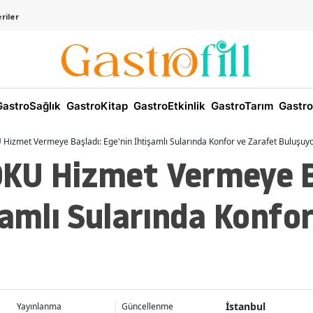
riler
astroSağlık
GastroKitap
GastroEtkinlik
GastroTarım
Gastro
izmet Vermeye Başladı: Ege'nin İhtişamlı Sularında Konfor ve Zarafet Buluşuyo
KU Hizmet Vermeye B
şamlı Sularında Konfo
İstanbul
Yayınlanma
Güncellenme