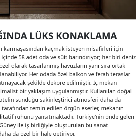
ĞINDA LÜKS KONAKLAMA
armaşasından kaçmak isteyen misafirleri için
 içinde 58 adet oda ve süit barındırıyor; her biri deniz
özel olarak tasarlanmış havuzların yanı sıra ortak
anabiliyor. Her odada özel balkon ve ferah teraslar
tmayacak şekilde dekore edilmiştir. İç mekan
malist bir yaklaşım uygulanmıştır. Kullanılan doğal
otelin sunduğu sakinleştirici atmosferi daha da
ri tarafından temin edilen özgün eserler, mekanın
atif ruhunu yansıtmaktadır. Türkiye'nin önde gelen
ney ile iş birliğiyle oluşturulan bu sanat
ha da özel bir hale getiriyor.