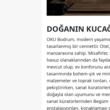
DOĞANIN KUCA
OKU Bodrum, modern yaşamın k
tasarlanmış bir cennettir. Otel,
manzarasına sahip. Misafirler, 
havuz olanaklarından da faydal
mevcut olup, ev konforunu ara
tasarımında bohem-şık ve mini
malzemeler ve toprak tonları, 
pekiştirirken, sanat küratörle
doğayla olan uyumunu ve medit
sanat küratörlerinden Begüm Gü
enstalasyonları, konaklamayı da