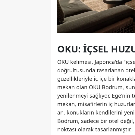
OKU: İÇSEL HU
OKU kelimesi, Japonca'da "içse
doğrultusunda tasarlanan otel,
güzellikleriyle iç içe bir kona
mekan olan OKU Bodrum, sund
yenilenmeyi sağlıyor. Ege'nin t
mekan, misafirlerin iç huzurla
an, konukların kendilerini ye
Bodrum, sadece bir otel değil
noktası olarak tasarlanmıştır.