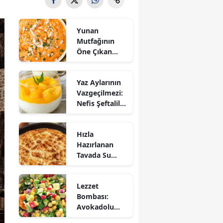
Yunan
Mutfağının
Öne Çıkan
Mezesi:
Tirokafteri
Yaz Aylarının
Nasıl Yapılır?
Vazgeçilmezi:
Nefis Şeftalili
Muhallebi
Tarifi!
Hızla
Hazırlanan
Tavada Su
Böreği Tarifi:
10 Dakikada
Lezzet
Sofralarınıza
Bombası:
Lezzet Katın!
Avokadolu
Mısır Salatası