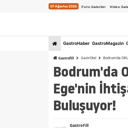
07 Ağustos 2026
Foto Galeriler
Video Gale
GastroHaber
GastroMagazin
G
GastrOtel
Bodrum'da OKU H
Gastrofill
Bodrum'da O
Ege'nin İhti
Buluşuyor!
GastroFill