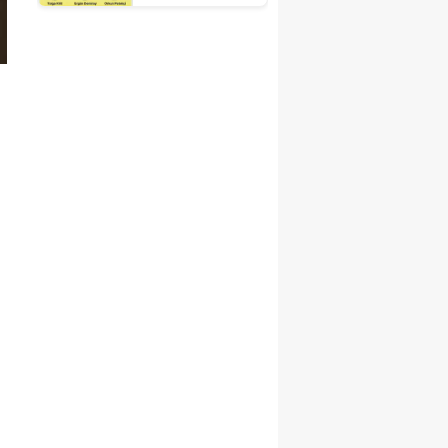
Fuarı'nda
Otelciliğin
Geleceği
Şekillenecek