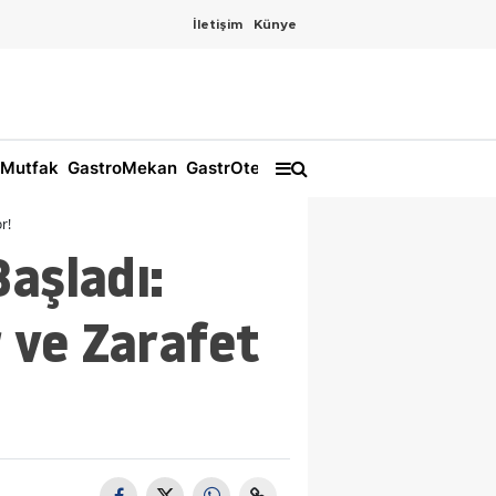
İletişim
Künye
Mutfak
GastroMekan
GastrOtel
r!
aşladı:
r ve Zarafet