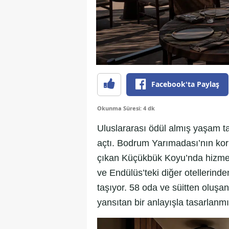
Facebook'ta Paylaş
Okunma Süresi: 4 dk
Uluslararası ödül almış yaşam ta
açtı. Bodrum Yarımadası’nın koru
çıkan Küçükbük Koyu’nda hizme
ve Endülüs’teki diğer otellerind
taşıyor. 58 oda ve süitten oluşan
yansıtan bir anlayışla tasarlanmış