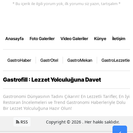
* Bu içerik ile ilgili yorum yok, ilk yorumu siz yazın, tartışalım *
Anasayfa
Foto Galeriler
Video Galeriler
Künye
İletişim
GastroHaber
GastrOtel
GastroMekan
GastroLezzetler
Gastrofill : Lezzet Yolculuğuna Davet
Gastronomi Dünyasının Tadını Çıkarın! En Lezzetli Tarifler, En İyi
Restoran İncelemeleri ve Trend Gastronomi Haberleriyle Dolu
Bir Lezzet Yolculuğuna Hazır Olun!
RSS
Copyright © 2026 . Her hakkı saklıdır.