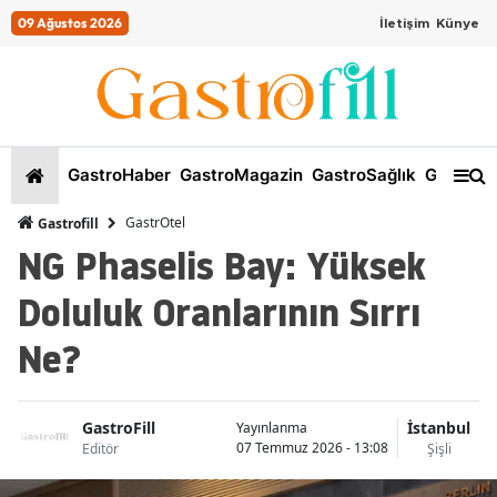
09 Ağustos 2026
İletişim
Künye
GastroHaber
GastroMagazin
GastroSağlık
GastroKi
GastrOtel
Gastrofill
NG Phaselis Bay: Yüksek
Doluluk Oranlarının Sırrı
Ne?
GastroFill
İstanbul
Yayınlanma
07 Temmuz 2026 - 13:08
Editör
Şişli