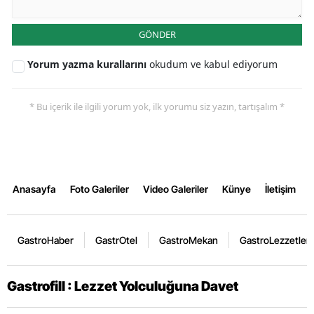
GÖNDER
Yorum yazma kurallarını
okudum ve kabul ediyorum
* Bu içerik ile ilgili yorum yok, ilk yorumu siz yazın, tartışalım *
Anasayfa
Foto Galeriler
Video Galeriler
Künye
İletişim
GastroHaber
GastrOtel
GastroMekan
GastroLezzetler
Gastrofill : Lezzet Yolculuğuna Davet