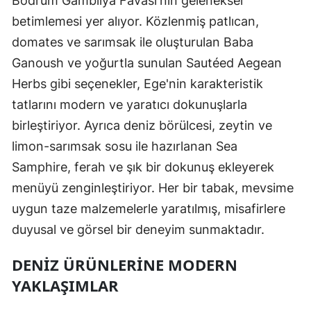
Bodrum Gambilya Favası'nın geleneksel
betimlemesi yer alıyor. Közlenmiş patlıcan,
domates ve sarımsak ile oluşturulan Baba
Ganoush ve yoğurtla sunulan Sautéed Aegean
Herbs gibi seçenekler, Ege'nin karakteristik
tatlarını modern ve yaratıcı dokunuşlarla
birleştiriyor. Ayrıca deniz börülcesi, zeytin ve
limon-sarımsak sosu ile hazırlanan Sea
Samphire, ferah ve şık bir dokunuş ekleyerek
menüyü zenginleştiriyor. Her bir tabak, mevsime
uygun taze malzemelerle yaratılmış, misafirlere
duyusal ve görsel bir deneyim sunmaktadır.
DENIZ ÜRÜNLERINE MODERN
YAKLAŞIMLAR