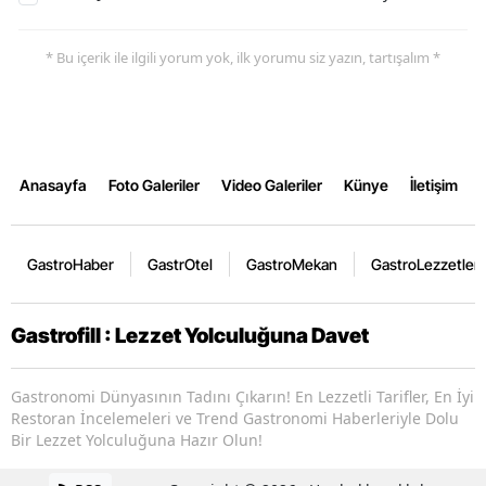
* Bu içerik ile ilgili yorum yok, ilk yorumu siz yazın, tartışalım *
Anasayfa
Foto Galeriler
Video Galeriler
Künye
İletişim
GastroHaber
GastrOtel
GastroMekan
GastroLezzetler
Gastrofill : Lezzet Yolculuğuna Davet
Gastronomi Dünyasının Tadını Çıkarın! En Lezzetli Tarifler, En İyi
Restoran İncelemeleri ve Trend Gastronomi Haberleriyle Dolu
Bir Lezzet Yolculuğuna Hazır Olun!