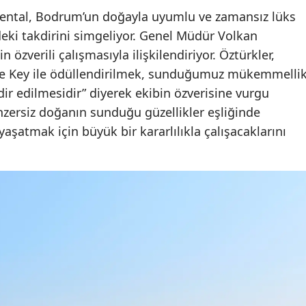
riental, Bodrum’un doğayla uyumlu ve zamansız lüks
deki takdirini simgeliyor. Genel Müdür Volkan
n özverili çalışmasıyla ilişkilendiriyor. Öztürkler,
ne Key ile ödüllendirilmek, sunduğumuz mükemmelli
ir edilmesidir” diyerek ekibin özverisine vurgu
nzersiz doğanın sunduğu güzellikler eşliğinde
aşatmak için büyük bir kararlılıkla çalışacaklarını