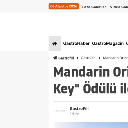
08 Ağustos 2026
Foto Galeriler
Video Gale
GastroHaber
GastroMagazin
G
GastrOtel
Mandarin Orien
Gastrofill
Mandarin Or
Key" Ödülü i
GastroFill
Editör