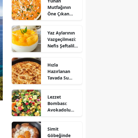
Yunan
Mutfağının
Öne Çıkan
Mezesi:
Tirokafteri
Yaz Aylarının
Nasıl Yapılır?
Vazgeçilmezi:
Nefis Şeftalili
Muhallebi
Tarifi!
Hızla
Hazırlanan
Tavada Su
Böreği Tarifi:
10 Dakikada
Lezzet
Sofralarınıza
Bombası:
Lezzet Katın!
Avokadolu
Mısır Salatası
Nasıl Yapılır?
Simit
Göbeğinde