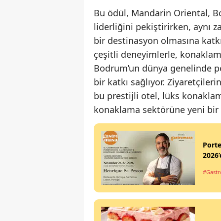
Bu ödül, Mandarin Oriental, 
liderliğini pekiştirirken, ayn
bir destinasyon olmasına katkı
çeşitli deneyimlerle, konaklam
Bodrum’un dünya genelinde pop
bir katkı sağlıyor. Ziyaretçil
bu prestijli otel, lüks konakla
konaklama sektörüne yeni bir s
Port
2026’
#Gastr