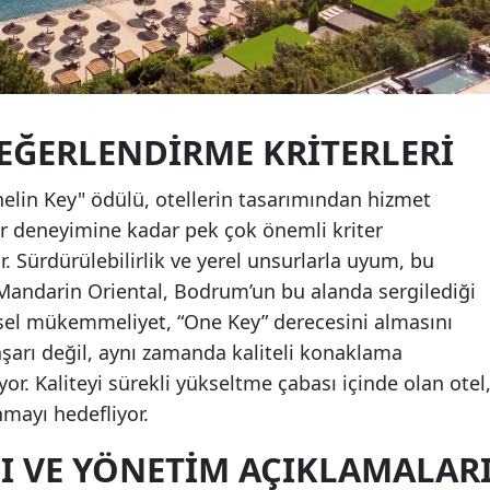
EĞERLENDIRME KRITERLERI
helin Key" ödülü, otellerin tasarımından hizmet
ir deneyimine kadar pek çok önemli kriter
 Sürdürülebilirlik ve yerel unsurlarla uyum, bu
r. Mandarin Oriental, Bodrum’un bu alanda sergilediği
sel mükemmeliyet, “One Key” derecesini almasını
aşarı değil, aynı zamanda kaliteli konaklama
. Kaliteyi sürekli yükseltme çabası içinde olan otel
nmayı hedefliyor.
 VE YÖNETIM AÇIKLAMALAR