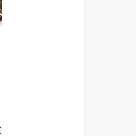
Şekillenecek
,
I