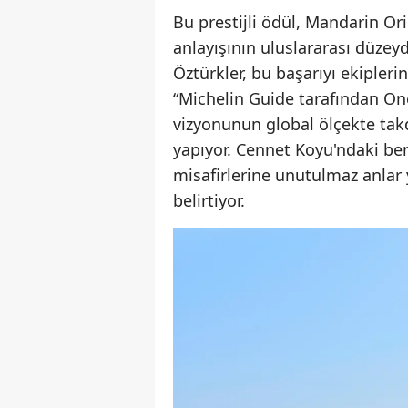
Bu prestijli ödül, Mandarin O
anlayışının uluslararası düzey
Öztürkler, bu başarıyı ekiplerini
“Michelin Guide tarafından O
vizyonunun global ölçekte takd
yapıyor. Cennet Koyu'ndaki be
misafirlerine unutulmaz anlar y
belirtiyor.