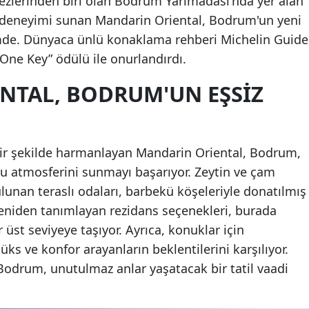
ezlerinden biri olan Bodrum Yarımadası'nda yer alan
deneyimi sunan Mandarin Oriental, Bodrum'un yeni
de. Dünyaca ünlü konaklama rehberi Michelin Guide
One Key” ödülü ile onurlandırdı.
NTAL, BODRUM'UN EŞSIZ
ir şekilde harmanlayan Mandarin Oriental, Bodrum,
lu atmosferini sunmayı başarıyor. Zeytin ve çam
ulunan teraslı odaları, barbekü köşeleriyle donatılmış
yeniden tanımlayan rezidans seçenekleri, burada
üst seviyeye taşıyor. Ayrıca, konuklar için
üks ve konfor arayanların beklentilerini karşılıyor.
Bodrum, unutulmaz anlar yaşatacak bir tatil vaadi