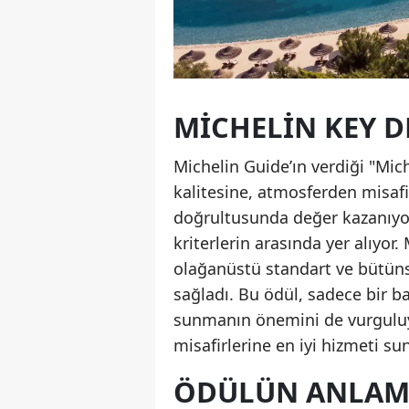
MICHELIN KEY D
Michelin Guide’ın verdiği "Mic
kalitesine, atmosferden misaf
doğrultusunda değer kazanıyor.
kriterlerin arasında yer alıyo
olağanüstü standart ve bütün
sağladı. Bu ödül, sadece bir b
sunmanın önemini de vurguluyor
misafirlerine en iyi hizmeti su
ÖDÜLÜN ANLAMI