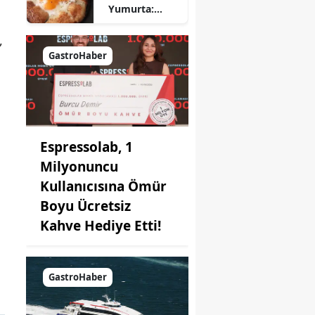
Yumurta:
Pratik ve
Farklı Bir
,
Kahvaltı
GastroHaber
Seçeneği
Espressolab, 1
Milyonuncu
Kullanıcısına Ömür
Boyu Ücretsiz
Kahve Hediye Etti!
GastroHaber