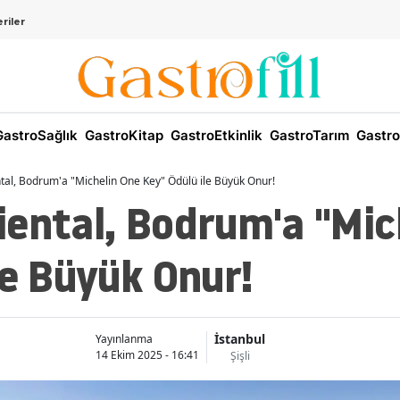
riler
astroSağlık
GastroKitap
GastroEtkinlik
GastroTarım
Gastro
tal, Bodrum'a "Michelin One Key" Ödülü ile Büyük Onur!
iental, Bodrum'a "Mic
le Büyük Onur!
İstanbul
Yayınlanma
14 Ekim 2025 - 16:41
Şişli