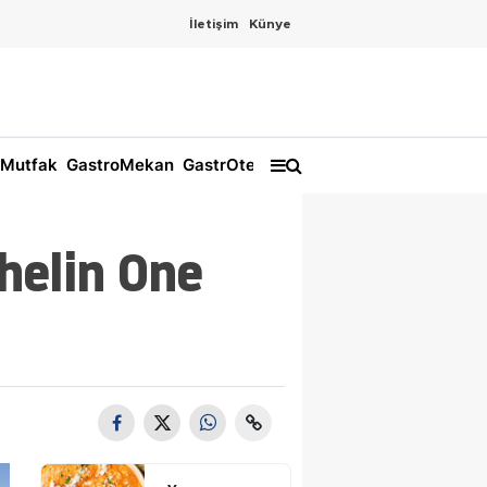
İletişim
Künye
Mutfak
GastroMekan
GastrOtel
helin One