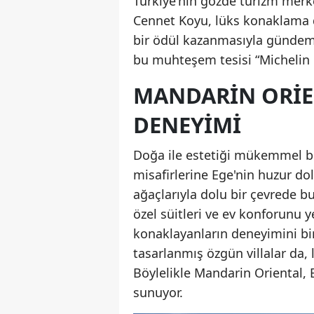
Türkiye'nin gözde turizm merk
Cennet Koyu, lüks konaklama 
bir ödül kazanmasıyla gündem
bu muhteşem tesisi “Michelin 
MANDARIN ORIE
DENEYIMI
Doğa ile estetiği mükemmel b
misafirlerine Ege'nin huzur do
ağaçlarıyla dolu bir çevrede b
özel süitleri ve ev konforunu 
konaklayanların deneyimini bir 
tasarlanmış özgün villalar da, l
Böylelikle Mandarin Oriental, 
sunuyor.