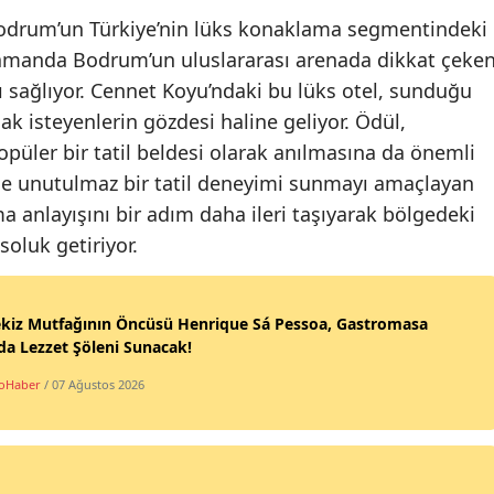
Bodrum’un Türkiye’nin lüks konaklama segmentindeki
ı zamanda Bodrum’un uluslararası arenada dikkat çeke
 sağlıyor. Cennet Koyu’ndaki bu lüks otel, sunduğu
ak isteyenlerin gözdesi haline geliyor. Ödül,
üler bir tatil beldesi olarak anılmasına da önemli
erine unutulmaz bir tatil deneyimi sunmayı amaçlayan
ma anlayışını bir adım daha ileri taşıyarak bölgedeki
oluk getiriyor.
ekiz Mutfağının Öncüsü Henrique Sá Pessoa, Gastromasa
da Lezzet Şöleni Sunacak!
oHaber
/ 07 Ağustos 2026