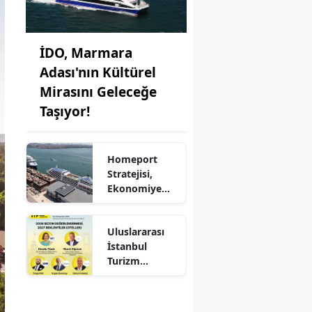
İDO, Marmara
Adası'nın Kültürel
Mirasını Geleceğe
Taşıyor!
Homeport
Stratejisi,
Ekonomiye
Milyonlarca
Dolar Katkı
Uluslararası
Sağlıyor!
İstanbul
Turizm
Fuarı'nda
Otelciliğin
Geleceği