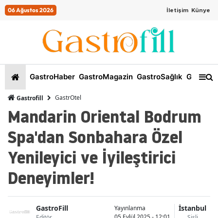
06 Ağustos 2026
İletişim
Künye
GastroHaber
GastroMagazin
GastroSağlık
GastroKi
GastrOtel
Gastrofill
Mandarin Oriental Bodrum
Spa'dan Sonbahara Özel
Yenileyici ve İyileştirici
Deneyimler!
GastroFill
İstanbul
Yayınlanma
05 Eylül 2025 - 12:01
Editör
Şişli