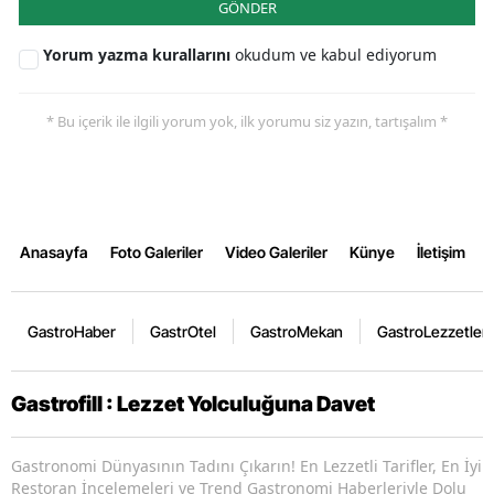
GÖNDER
Yorum yazma kurallarını
okudum ve kabul ediyorum
* Bu içerik ile ilgili yorum yok, ilk yorumu siz yazın, tartışalım *
Anasayfa
Foto Galeriler
Video Galeriler
Künye
İletişim
GastroHaber
GastrOtel
GastroMekan
GastroLezzetler
Gastrofill : Lezzet Yolculuğuna Davet
Gastronomi Dünyasının Tadını Çıkarın! En Lezzetli Tarifler, En İyi
Restoran İncelemeleri ve Trend Gastronomi Haberleriyle Dolu