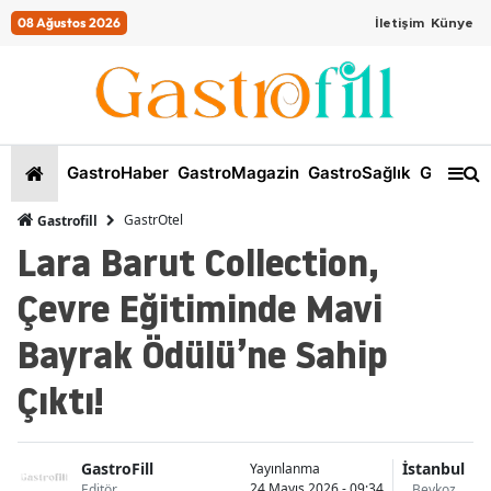
08 Ağustos 2026
İletişim
Künye
GastroHaber
GastroMagazin
GastroSağlık
GastroKi
GastrOtel
Gastrofill
Lara Barut Collection,
Çevre Eğitiminde Mavi
Bayrak Ödülü’ne Sahip
Çıktı!
GastroFill
İstanbul
Yayınlanma
24 Mayıs 2026 - 09:34
Editör
Beykoz