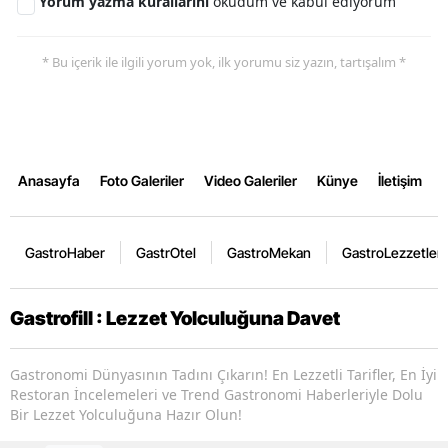
Yorum yazma kurallarını
okudum ve kabul ediyorum
* Bu içerik ile ilgili yorum yok, ilk yorumu siz yazın, tartışalım *
Anasayfa
Foto Galeriler
Video Galeriler
Künye
İletişim
GastroHaber
GastrOtel
GastroMekan
GastroLezzetler
Gastrofill : Lezzet Yolculuğuna Davet
Gastronomi Dünyasının Tadını Çıkarın! En Lezzetli Tarifler, En İyi
Restoran İncelemeleri ve Trend Gastronomi Haberleriyle Dolu
Bir Lezzet Yolculuğuna Hazır Olun!