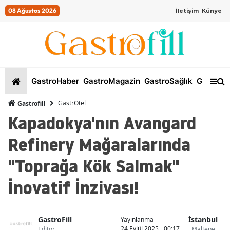
08 Ağustos 2026
İletişim
Künye
GastroHaber
GastroMagazin
GastroSağlık
GastroKi
GastrOtel
Gastrofill
Kapadokya'nın Avangard
Refinery Mağaralarında
"Toprağa Kök Salmak"
İnovatif İnzivası!
GastroFill
İstanbul
Yayınlanma
24 Eylül 2025 - 00:17
Editör
Maltepe