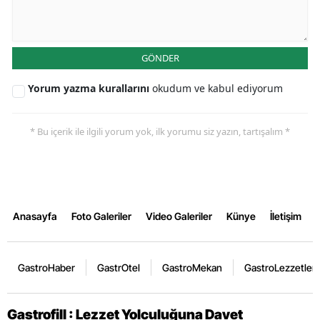
GÖNDER
Yorum yazma kurallarını
okudum ve kabul ediyorum
* Bu içerik ile ilgili yorum yok, ilk yorumu siz yazın, tartışalım *
Anasayfa
Foto Galeriler
Video Galeriler
Künye
İletişim
GastroHaber
GastrOtel
GastroMekan
GastroLezzetler
Gastrofill : Lezzet Yolculuğuna Davet