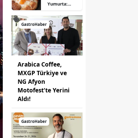
Yumurta:
Pratik ve
Farklı Bir
Kahvaltı
GastroHaber
Seçeneği
Arabica Coffee,
MXGP Türkiye ve
NG Afyon
Motofest'te Yerini
Aldı!
GastroHaber