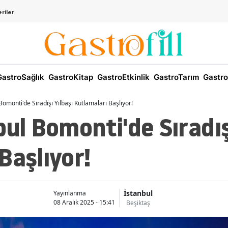
riler
astroSağlık
GastroKitap
GastroEtkinlik
GastroTarım
Gastro
Bomonti'de Sıradışı Yılbaşı Kutlamaları Başlıyor!
bul Bomonti'de Sıradış
Başlıyor!
İstanbul
Yayınlanma
08 Aralık 2025 - 15:41
Beşiktaş