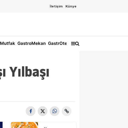
İletişim
Künye
Mutfak
GastroMekan
GastrOtel
ı Yılbaşı