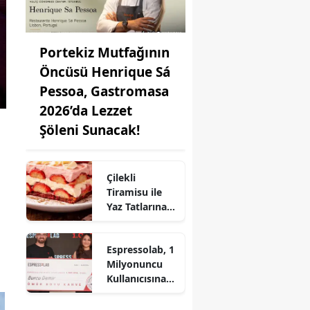
Portekiz Mutfağının
Öncüsü Henrique Sá
Pessoa, Gastromasa
2026’da Lezzet
Şöleni Sunacak!
Çilekli
Tiramisu ile
Yaz Tatlarına
Lezzet Katın:
Pratik Tarif!
Espressolab, 1
Milyonuncu
Kullanıcısına
Ömür Boyu
Ücretsiz Kahve