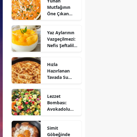
Yunan
Mutfağının
Öne Çıkan
Mezesi:
Tirokafteri
Yaz Aylarının
Nasıl Yapılır?
Vazgeçilmezi:
Nefis Şeftalili
Muhallebi
Tarifi!
Hızla
Hazırlanan
Tavada Su
Böreği Tarifi:
10 Dakikada
Lezzet
Sofralarınıza
Bombası:
Lezzet Katın!
Avokadolu
Mısır Salatası
Nasıl Yapılır?
Simit
Göbeğinde