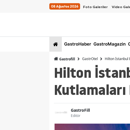
08 Ağustos 2026
Foto Galeriler
Video Gale
GastroHaber
GastroMagazin
G
GastrOtel
Hilton İstanbul 
Gastrofill
Hilton İstan
Kutlamaları 
GastroFill
Editör