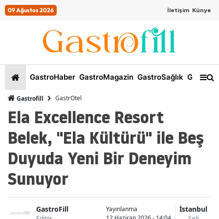
09 Ağustos 2026
İletişim
Künye
GastroHaber
GastroMagazin
GastroSağlık
GastroKi
GastrOtel
Gastrofill
Ela Excellence Resort
Belek, "Ela Kültürü" ile Beş
Duyuda Yeni Bir Deneyim
Sunuyor
GastroFill
İstanbul
Yayınlanma
12 Haziran 2026 - 14:04
Editör
Şişli