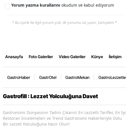
Yorum yazma kurallarını
okudum ve kabul ediyorum
* Bu içerik ile ilgili yorum yok, ilk yorumu siz yazın, tartışalım *
Anasayfa
Foto Galeriler
Video Galeriler
Künye
İletişim
GastroHaber
GastrOtel
GastroMekan
GastroLezzetler
Gastrofill : Lezzet Yolculuğuna Davet
Gastronomi Dünyasının Tadını Çıkarın! En Lezzetli Tarifler, En İyi
Restoran İncelemeleri ve Trend Gastronomi Haberleriyle Dolu
Bir Lezzet Yolculuğuna Hazır Olun!