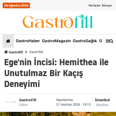
06 Ağustos 2026
İletişim
Künye
GastroHaber
GastroMagazin
GastroSağlık
GastroKi
GastrOtel
Gastrofill
Ege'nin İncisi: Hemithea ile
Unutulmaz Bir Kaçış
Deneyimi
GastroFill
İstanbul
Yayınlanma
21 Haziran 2026 - 18:13
Editör
Beşiktaş