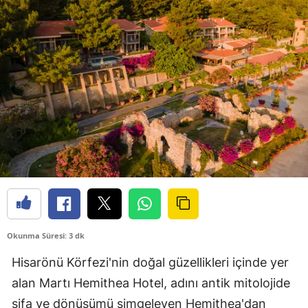
Okunma Süresi: 3 dk
Hisarönü Körfezi'nin doğal güzellikleri içinde yer
alan Martı Hemithea Hotel, adını antik mitolojide
şifa ve dönüşümü simgeleyen Hemithea'dan