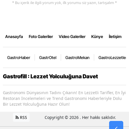
* Bu içerik ile ilgili yorum yok, ilk yorumu siz yazın, tartışalım *
Anasayfa
Foto Galeriler
Video Galeriler
Künye
İletişim
GastroHaber
GastrOtel
GastroMekan
GastroLezzetler
Gastrofill : Lezzet Yolculuğuna Davet
Gastronomi Dünyasının Tadını Çıkarın! En Lezzetli Tarifler, En İyi
Restoran İncelemeleri ve Trend Gastronomi Haberleriyle Dolu
Bir Lezzet Yolculuğuna Hazır Olun!
RSS
Copyright © 2026 . Her hakkı saklıdır.