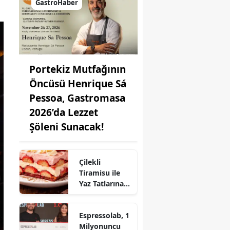
GastroHaber
Portekiz Mutfağının
Öncüsü Henrique Sá
Pessoa, Gastromasa
2026’da Lezzet
Şöleni Sunacak!
Çilekli
Tiramisu ile
Yaz Tatlarına
Lezzet Katın:
Pratik Tarif!
Espressolab, 1
Milyonuncu