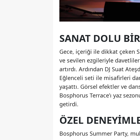
SANAT DOLU BIR
Gece, içeriği ile dikkat çeken 
ve sevilen ezgileriyle davetliler
artırdı. Ardından DJ Suat Ateş
Eğlenceli seti ile misafirleri 
yaşattı. Görsel efektler ve dan
Bosphorus Terrace’ı yaz sezon
getirdi.
ÖZEL DENEYIML
Bosphorus Summer Party, muht