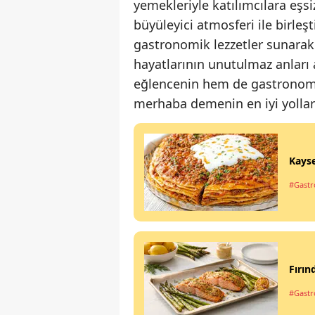
yemekleriyle katılımcılara eşsi
büyüleyici atmosferi ile birle
gastronomik lezzetler sunarak 
hayatlarının unutulmaz anları 
eğlencenin hem de gastronomi
merhaba demenin en iyi yolları
Kayse
#Gastro
Fırın
#Gastro