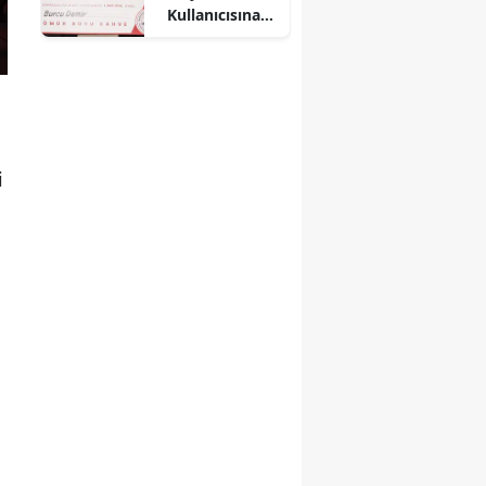
Kullanıcısına
Ömür Boyu
Ücretsiz Kahve
Hediye Etti!
i