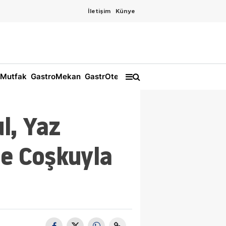
İletişim
Künye
Mutfak
GastroMekan
GastrOtel
l, Yaz
le Coşkuyla