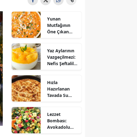
Yunan
Mutfağının
Öne Çıkan
Mezesi:
Tirokafteri
Yaz Aylarının
Nasıl Yapılır?
Vazgeçilmezi:
Nefis Şeftalili
Muhallebi
Tarifi!
Hızla
Hazırlanan
Tavada Su
Böreği Tarifi:
10 Dakikada
Lezzet
Sofralarınıza
Bombası:
Lezzet Katın!
Avokadolu
Mısır Salatası