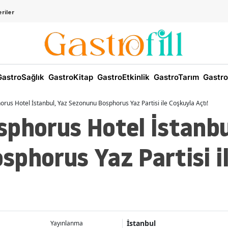
riler
astroSağlık
GastroKitap
GastroEtkinlik
GastroTarım
Gastro
rus Hotel İstanbul, Yaz Sezonunu Bosphorus Yaz Partisi ile Coşkuyla Açtı!
sphorus Hotel İstanbu
phorus Yaz Partisi i
İstanbul
Yayınlanma