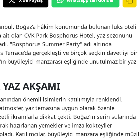
X'de Paylaş
Whatsapp'tan Gönder
anbul, Boğaz’a hâkim konumunda bulunan lüks oteli
 ait olan CVK Park Bosphorus Hotel, yaz sezonunu
ladı. "Bosphorus Summer Party" adı altında
 Terrace’da gerçekleşti ve birçok seçkin davetliyi bir
z'ın büyüleyici manzarası eşliğinde unutulmaz bir yaz
 YAZ AKŞAMI
lanından önemli isimlerin katılımıyla renklendi.
 atmosfer, yaz temasına uygun olarak özenle
tli ikramlarla dikkat çekti. Boğaz’ın serin sularında
arak hazırlanan yemekler ve imza kokteyller
ladı. Katılımcılar, büyüleyici manzara eşliğinde müzi