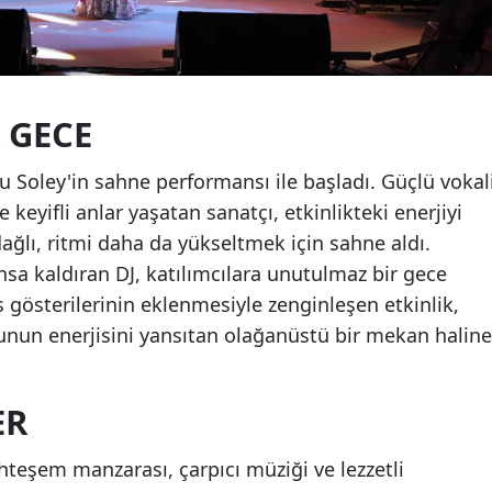
 GECE
Su Soley'in sahne performansı ile başladı. Güçlü vokal
e keyifli anlar yaşatan sanatçı, etkinlikteki enerjiyi
dağlı, ritmi daha da yükseltmek için sahne aldı.
dansa kaldıran DJ, katılımcılara unutulmaz bir gece
s gösterilerinin eklenmesiyle zenginleşen etkinlik,
unun enerjisini yansıtan olağanüstü bir mekan haline
ER
eşem manzarası, çarpıcı müziği ve lezzetli