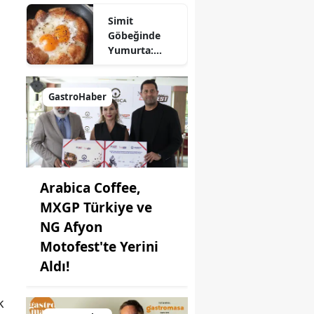
Nasıl Yapılır?
Simit
Göbeğinde
Yumurta:
Pratik ve
Farklı Bir
Kahvaltı
GastroHaber
Seçeneği
Arabica Coffee,
MXGP Türkiye ve
NG Afyon
Motofest'te Yerini
Aldı!
k