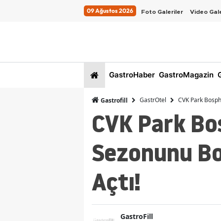
09 Ağustos 2026
Foto Galeriler
Video Gale
GastroHaber
GastroMagazin
G
GastrOtel
CVK Park Bospho
Gastrofill
CVK Park Bo
Sezonunu Bos
Açtı!
GastroFill