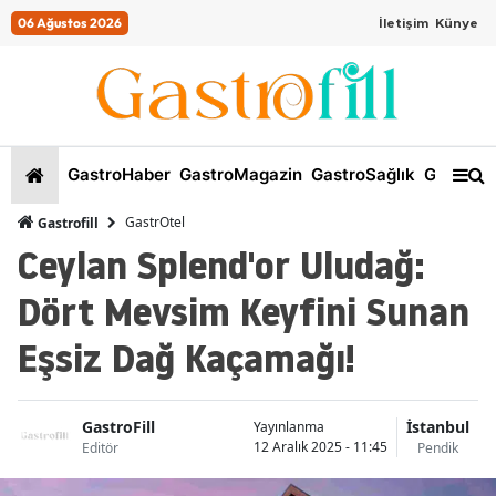
06 Ağustos 2026
İletişim
Künye
GastroHaber
GastroMagazin
GastroSağlık
GastroKi
GastrOtel
Gastrofill
Ceylan Splend'or Uludağ:
Dört Mevsim Keyfini Sunan
Eşsiz Dağ Kaçamağı!
GastroFill
İstanbul
Yayınlanma
12 Aralık 2025 - 11:45
Editör
Pendik