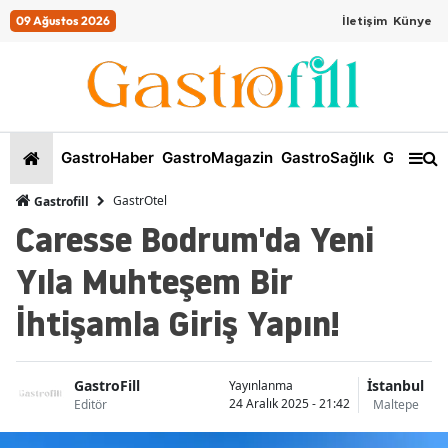
09 Ağustos 2026
İletişim
Künye
GastroHaber
GastroMagazin
GastroSağlık
GastroKi
GastrOtel
Gastrofill
Caresse Bodrum'da Yeni
Yıla Muhteşem Bir
İhtişamla Giriş Yapın!
GastroFill
İstanbul
Yayınlanma
24 Aralık 2025 - 21:42
Editör
Maltepe