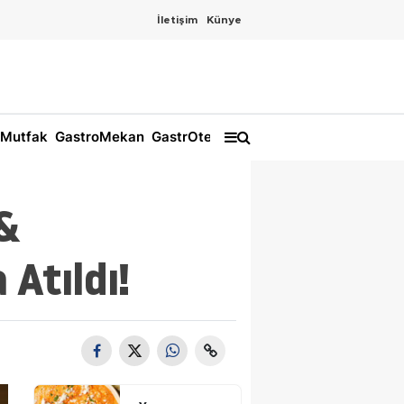
İletişim
Künye
Mutfak
GastroMekan
GastrOtel
&
Atıldı!