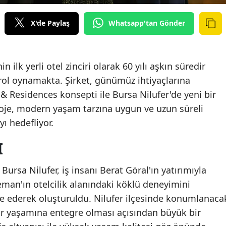
X'de Paylaş
Whatsapp'tan Gönder
 ilk yerli otel zinciri olarak 60 yılı aşkın süredir
rol oynamakta. Şirket, günümüz ihtiyaçlarına
 Residences konsepti ile Bursa Nilufer'de yeni bir
roje, modern yaşam tarzına uygun ve uzun süreli
 hedefliyor.
I
rsa Nilufer, iş insanı Berat Göral'ın yatırımıyla
eman'ın otelcilik alanındaki köklü deneyimini
 ederek oluşturuldu. Nilufer ilçesinde konumlanaca
ir yaşamına entegre olması açısından büyük bir