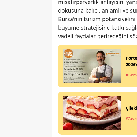
misafirperverlik anlayışını ya
dokusuna kalıcı, anlamlı ve sü
Bursa'nın turizm potansiyelini
büyüme stratejisine katkı sa
vadeli faydalar getireceğini sö
Port
2026’
#Gastr
Çilek
#Gastro