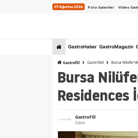
07 Ağustos 2026
Foto Galeriler
Video Gale
GastroHaber
GastroMagazin
G
GastrOtel
Bursa Nilüfer'd
Gastrofill
Bursa Nilüf
Residences İ
GastroFill
Editör