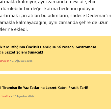
nsıtmakla kalmıyor, aynı zamanda mevcut şehir
rdürülebilir bir değer katma hedefini güdüyor.
 artırmak için atılan bu adımların, sadece Dedeman’ı
ğlamakla kalmayacağını, aynı zamanda şehre de uzun
zlerine ekledi.
ekiz Mutfağının Öncüsü Henrique Sá Pessoa, Gastromasa
da Lezzet Şöleni Sunacak!
oHaber
/ 07 Ağustos 2026
li Tiramisu ile Yaz Tatlarına Lezzet Katın: Pratik Tarif!
Tarifler
/ 07 Ağustos 2026