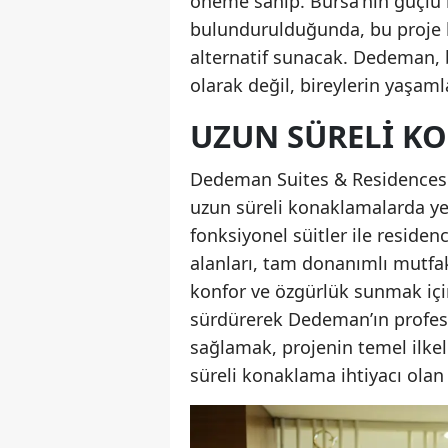
öneme sahip. Bursa'nın güçlü i
bulundurulduğunda, bu proje he
alternatif sunacak. Dedeman, b
olarak değil, bireylerin yaşam
UZUN SÜRELI K
Dedeman Suites & Residences 
uzun süreli konaklamalarda yeni
fonksiyonel süitler ile residen
alanları, tam donanımlı mutfa
konfor ve özgürlük sunmak için
sürdürerek Dedeman’ın profes
sağlamak, projenin temel ilkel
süreli konaklama ihtiyacı olan 