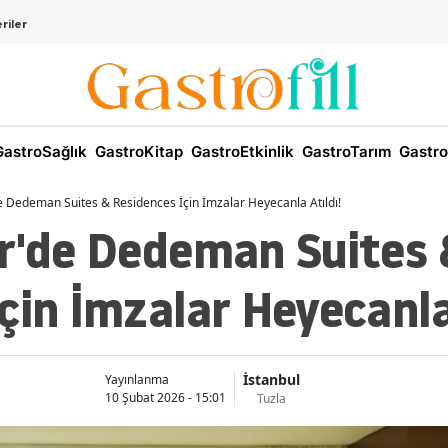
riler
astroSağlık
GastroKitap
GastroEtkinlik
GastroTarım
Gastro
e Dedeman Suites & Residences İçin İmzalar Heyecanla Atıldı!
er'de Dedeman Suites 
çin İmzalar Heyecanla 
İstanbul
Yayınlanma
10 Şubat 2026 - 15:01
Tuzla