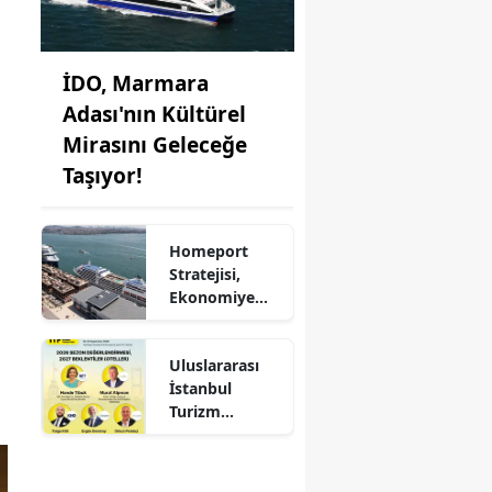
İDO, Marmara
Adası'nın Kültürel
Mirasını Geleceğe
Taşıyor!
Homeport
Stratejisi,
Ekonomiye
Milyonlarca
Dolar Katkı
Uluslararası
Sağlıyor!
İstanbul
Turizm
Fuarı'nda
Otelciliğin
Geleceği