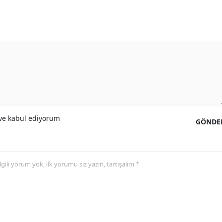
e kabul ediyorum
GÖNDE
 ilgili yorum yok, ilk yorumu siz yazın, tartışalım *