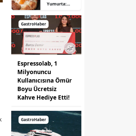
Yumurta:
Pratik ve
Farklı Bir
Kahvaltı
GastroHaber
Seçeneği
Espressolab, 1
Milyonuncu
Kullanıcısına Ömür
Boyu Ücretsiz
Kahve Hediye Etti!
k
GastroHaber