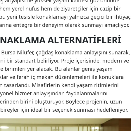
ş altyapısı ile yüksek yaşam kalitesi göz önünde
m yerel nüfus hem de ziyaretçiler için cazip bir
u yeni tesisle konaklamayı yalnızca geçici bir ihtiyaç
larına entegre bir deneyim olarak sunmayı amaçlıyor.
ONAKLAMA ALTERNATIFLERI
Bursa Nilufer, çağdaş konaklama anlayışını sunarak,
 bir standart belirliyor. Proje içerisinde, modern ve
ce birimleri yer alacak. Bu alanlar geniş yaşam
klar ve ferah iç mekan düzenlemeleri ile konuklara
 tasarlandı. Misafirlerin kendi yaşam ritimlerini
yonel hizmet anlayışından faydalanmalarını
erinden birini oluşturuyor. Böylece projenin, uzun
bireyler için ideal bir seçenek sunması hedefleniyor.