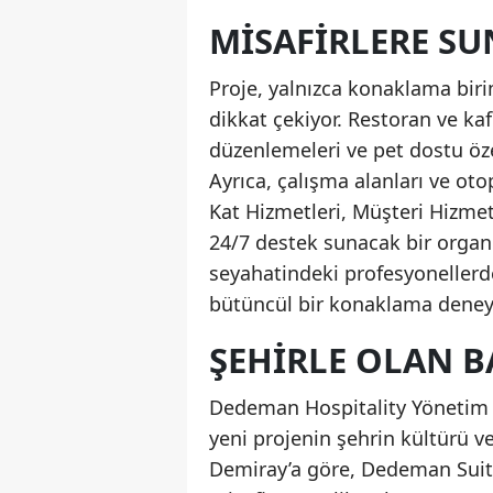
MISAFIRLERE S
Proje, yalnızca konaklama biri
dikkat çekiyor. Restoran ve kaf
düzenlemeleri ve pet dostu öze
Ayrıca, çalışma alanları ve oto
Kat Hizmetleri, Müşteri Hizmetl
24/7 destek sunacak bir organ
seyahatindeki profesyonellerde
bütüncül bir konaklama deney
ŞEHIRLE OLAN B
Dedeman Hospitality Yönetim 
yeni projenin şehrin kültürü v
Demiray’a göre, Dedeman Suite