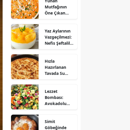
Yunan
Mutfağının
Öne Çıkan
Mezesi:
Tirokafteri
Yaz Aylarının
Nasıl Yapılır?
Vazgeçilmezi:
Nefis Şeftalili
Muhallebi
Tarifi!
Hızla
Hazırlanan
Tavada Su
Böreği Tarifi:
10 Dakikada
Lezzet
Sofralarınıza
Bombası:
Lezzet Katın!
Avokadolu
Mısır Salatası
Nasıl Yapılır?
Simit
Göbeğinde