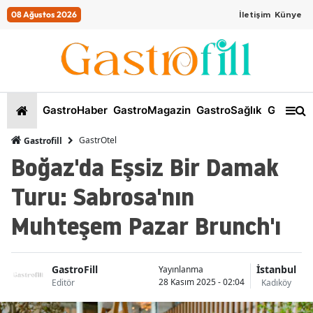
08 Ağustos 2026
İletişim
Künye
GastroHaber
GastroMagazin
GastroSağlık
GastroKi
GastrOtel
Gastrofill
Boğaz'da Eşsiz Bir Damak
Turu: Sabrosa'nın
Muhteşem Pazar Brunch'ı
GastroFill
İstanbul
Yayınlanma
28 Kasım 2025 - 02:04
Editör
Kadıköy