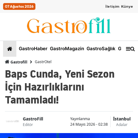
07 Ağustos 2026
İletişim
Künye
GastroHaber
GastroMagazin
GastroSağlık
GastroKi
GastrOtel
Gastrofill
Baps Cunda, Yeni Sezon
İçin Hazırlıklarını
Tamamladı!
GastroFill
İstanbul
Yayınlanma
24 Mayıs 2026 - 02:38
Editör
Adalar