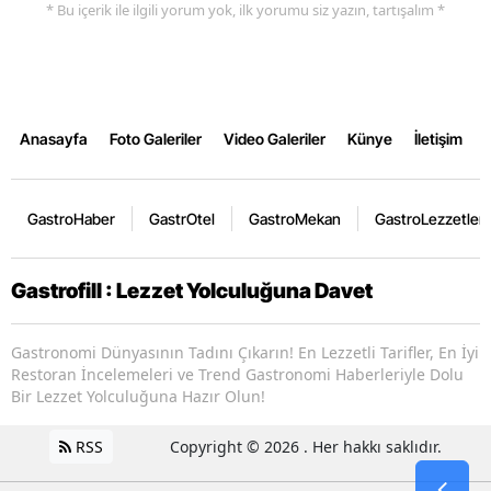
* Bu içerik ile ilgili yorum yok, ilk yorumu siz yazın, tartışalım *
Anasayfa
Foto Galeriler
Video Galeriler
Künye
İletişim
GastroHaber
GastrOtel
GastroMekan
GastroLezzetler
Gastrofill : Lezzet Yolculuğuna Davet
Gastronomi Dünyasının Tadını Çıkarın! En Lezzetli Tarifler, En İyi
Restoran İncelemeleri ve Trend Gastronomi Haberleriyle Dolu
Bir Lezzet Yolculuğuna Hazır Olun!
RSS
Copyright © 2026 . Her hakkı saklıdır.