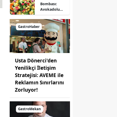
Bombası:
Avokadolu
Mısır Salatası
Nasıl Yapılır?
GastroHaber
Usta Dönerci'den
Yenilikçi İletişim
Stratejisi: AVEME ile
Reklamın Sınırlarını
Zorluyor!
GastroMekan