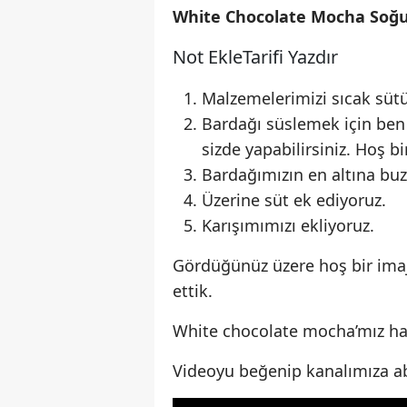
White Chocolate Mocha Soğuk
Not Ekle
Tarifi Yazdır
Malzemelerimizi sıcak sütüm
Bardağı süslemek için ben 
sizde yapabilirsiniz. Hoş b
Bardağımızın en altına buzl
Üzerine süt ek ediyoruz.
Karışımımızı ekliyoruz.
Gördüğünüz üzere hoş bir imaj
ettik.
White chocolate mocha’mız haz
Videoyu beğenip kanalımıza abo