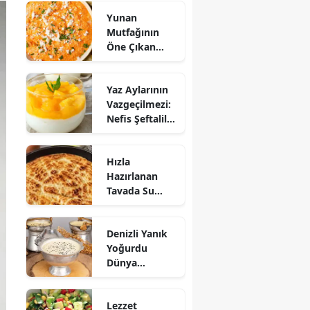
Yunan
Mutfağının
Öne Çıkan
Mezesi:
Tirokafteri
Yaz Aylarının
Nasıl Yapılır?
Vazgeçilmezi:
Nefis Şeftalili
Muhallebi
Tarifi!
Hızla
Hazırlanan
Tavada Su
Böreği Tarifi:
10 Dakikada
Denizli Yanık
Sofralarınıza
Yoğurdu
Lezzet Katın!
Dünya
Sofrasına Çıktı
Lezzet