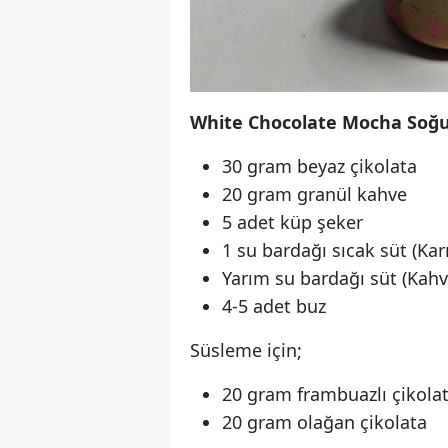
White Chocolate Mocha Soğu
30 gram beyaz çikolata
20 gram granül kahve
5 adet küp şeker
1 su bardağı sıcak süt (Kar
Yarım su bardağı süt (Kahve
4-5 adet buz
Süsleme için;
20 gram frambuazlı çikola
20 gram olağan çikolata