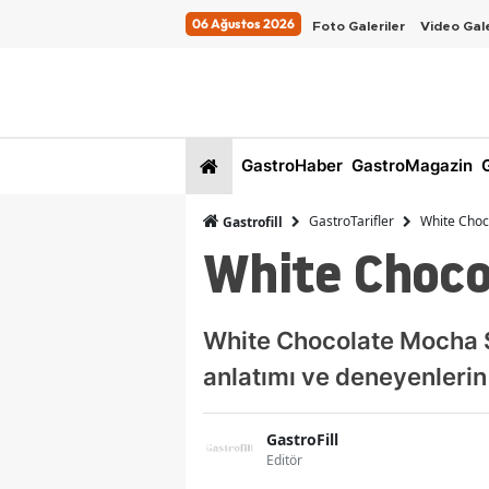
06 Ağustos 2026
Foto Galeriler
Video Gale
GastroHaber
GastroMagazin
G
GastroTarifler
White Choc
Gastrofill
White Choco
White Chocolate Mocha So
anlatımı ve deneyenlerin
GastroFill
Editör