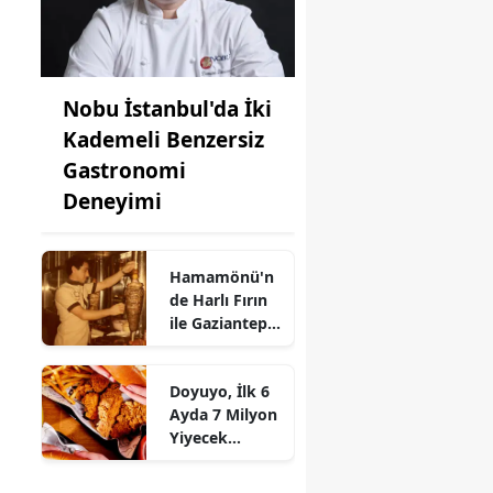
Nobu İstanbul'da İki
Kademeli Benzersiz
Gastronomi
Deneyimi
Hamamönü'n
de Harlı Fırın
ile Gaziantep
Mutfağının
Geleneksel
Doyuyo, İlk 6
Tatları Hayat
Ayda 7 Milyon
Buluyor!
Yiyecek
Tutkununu
Ağırladı!