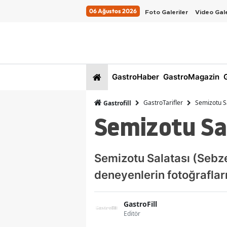
06 Ağustos 2026
Foto Galeriler
Video Gale
GastroHaber
GastroMagazin
G
GastroTarifler
Semizotu S
Gastrofill
Semizotu Sal
Semizotu Salatası (Sebze 
deneyenlerin fotoğraflar
GastroFill
Editör