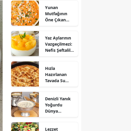
Yunan
Mutfağının
Öne Çıkan
Mezesi:
Tirokafteri
Yaz Aylarının
Nasıl Yapılır?
Vazgeçilmezi:
Nefis Şeftalili
Muhallebi
Tarifi!
Hızla
Hazırlanan
Tavada Su
Böreği Tarifi:
10 Dakikada
Denizli Yanık
Sofralarınıza
Yoğurdu
Lezzet Katın!
Dünya
Sofrasına Çıktı
Lezzet