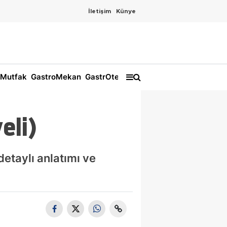
İletişim
Künye
Mutfak
GastroMekan
GastrOtel
eli)
detaylı anlatımı ve