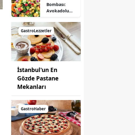
Bombası:
Avokadolu
Mısır Salatası
Nasıl Yapılır?
GastroLezzetler
İstanbul'un En
Gözde Pastane
Mekanları
GastroHaber