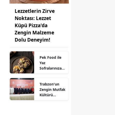
Lezzetlerin Zirve
Noktası: Lezzet
Küpü Pizza'da
Zengin Malzeme
Dolu Deneyim!
Pek Food ile
Yaz
Sofralarınıza
Kat Kat Lezzet:
Milföy
Trabzon'un
Hamuru
Zengin Mutfak
Farkıyla!
Kültürü
UNESCO'ya
Aday!