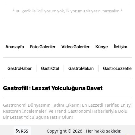
* Bu içerik ile ilgili yorum yok, ilk yorumu siz yazın, tartışalım *
Anasayfa
Foto Galeriler
Video Galeriler
Künye
İletişim
GastroHaber
GastrOtel
GastroMekan
GastroLezzetler
Gastrofill : Lezzet Yolculuğuna Davet
Gastronomi Dünyasının Tadını Çıkarın! En Lezzetli Tarifler, En İyi
Restoran İncelemeleri ve Trend Gastronomi Haberleriyle Dolu
Bir Lezzet Yolculuğuna Hazır Olun!
RSS
Copyright © 2026 . Her hakkı saklıdır.