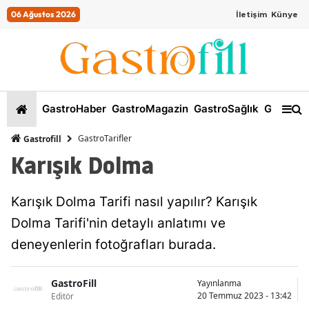
06 Ağustos 2026
İletişim
Künye
GastroHaber
GastroMagazin
GastroSağlık
GastroKi
GastroTarifler
Gastrofill
Karışık Dolma
Karışık Dolma Tarifi nasıl yapılır? Karışık
Dolma Tarifi'nin detaylı anlatımı ve
deneyenlerin fotoğrafları burada.
GastroFill
Yayınlanma
20 Temmuz 2023 - 13:42
Editör