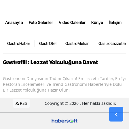
Anasayfa
Foto Galeriler
Video Galeriler
Künye
İletişim
GastroHaber
GastrOtel
GastroMekan
GastroLezzetler
Gastrofill : Lezzet Yolculuğuna Davet
Gastronomi Dünyasının Tadını Çıkarın! En Lezzetli Tarifler, En İyi
Restoran İncelemeleri ve Trend Gastronomi Haberleriyle Dolu
Bir Lezzet Yolculuğuna Hazır Olun!
RSS
Copyright © 2026 . Her hakkı saklıdır.