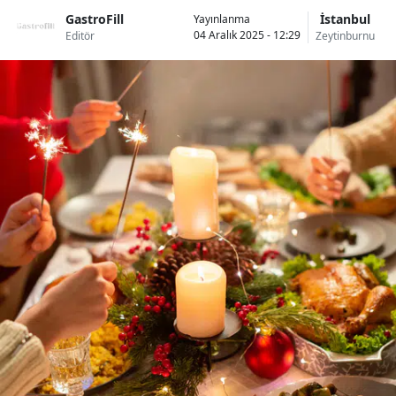
GastroFill
İstanbul
Yayınlanma
04 Aralık 2025 - 12:29
Editör
Zeytinburnu