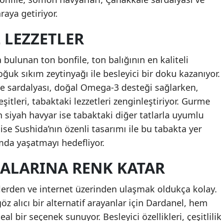
araya getiriyor.
 LEZZETLER
bulunan ton bonfile, ton balığının en kaliteli
uk sıkım zeytinyağı ile besleyici bir doku kazanıyor.
e sardalyası, doğal Omega-3 desteği sağlarken,
itleri, tabaktaki lezzetleri zenginleştiriyor. Gurme
n siyah havyar ise tabaktaki diğer tatlarla uyumlu
 ise Sushida’nın özenli tasarımı ile bu tabakta yer
amda yaşatmayı hedefliyor.
MALARINA RENK KATAR
lerden ve internet üzerinden ulaşmak oldukça kolay.
göz alıcı bir alternatif arayanlar için Dardanel, hem
al bir seçenek sunuyor. Besleyici özellikleri, çeşitlili