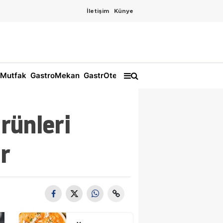
İletişim
Künye
Mutfak
GastroMekan
GastrOtel
rünleri
r