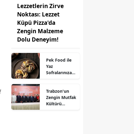
Lezzetlerin Zirve
Noktası: Lezzet
Küpü Pizza'da
Zengin Malzeme
Dolu Deneyim!
Pek Food ile
Yaz
Sofralarınıza
Kat Kat Lezzet:
Milföy
Trabzon'un
f
Hamuru
Zengin Mutfak
Farkıyla!
Kültürü
UNESCO'ya
Aday!