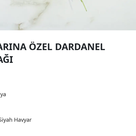
ARINA ÖZEL DARDANEL
AĞI
lya
Siyah Havyar
i