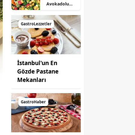
Avokadolu
Mısır Salatası
Nasıl Yapılır?
GastroLezzetler
İstanbul'un En
Gözde Pastane
Mekanları
GastroHaber