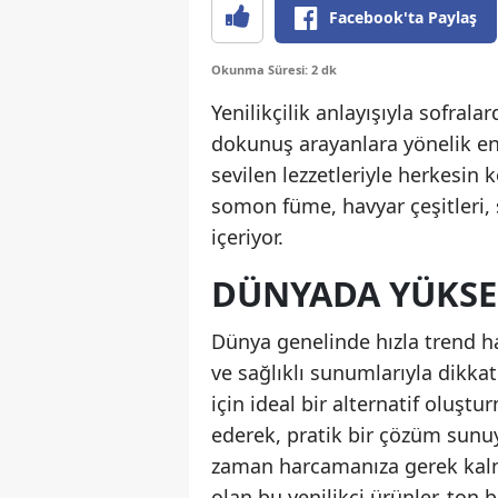
Facebook'ta Paylaş
Okunma Süresi: 2 dk
Yenilikçilik anlayışıyla sofrala
dokunuş arayanlara yönelik enf
sevilen lezzetleriyle herkesin k
somon füme, havyar çeşitleri, 
içeriyor.
DÜNYADA YÜKSE
Dünya genelinde hızla trend ha
ve sağlıklı sunumlarıyla dikkat
için ideal bir alternatif oluşt
ederek, pratik bir çözüm sunuyo
zaman harcamanıza gerek kalmıy
olan bu yenilikçi ürünler, ton 