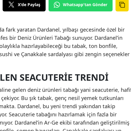
X'de Paylaş
Whatsapp'tan Gönder
rda fark yaratan Dardanel, yılbaşı gecesinde özel bir
es bir Deniz Ürünleri Tabağı sunuyor. Dardanel’in
olaylıkla hazırlayabileceği bu tabak, ton bonfile,
sushi ve Çanakkale sardalyası gibi zengin seçenekler
LEN SEACUTERIE TRENDI
line gelen deniz ürünleri tabağı yani seacuterie, hafi
 çekiyor. Bu şık tabak, genç nesil yemek tutkunları
urmakta. Dardanel, bu yeni trendi yakından takip
r. Seacuterie tabağını hazırlamak için fazla bir
or. Dardanel’in Ar-Ge ekibi tarafından geliştirilmiş
bonfile, somon havyarları, Çanakkale sardalyası ve