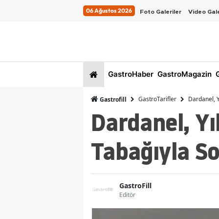
06 Ağustos 2026
Foto Galeriler
Video Gale
GastroHaber
GastroMagazin
G
GastroTarifler
Dardanel, Y
Gastrofill
Dardanel, Yı
Tabağıyla So
GastroFill
Editör