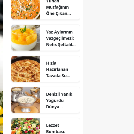
Yunan
Mutfağının
Öne Çıkan
Mezesi:
Tirokafteri
Yaz Aylarının
Nasıl Yapılır?
Vazgeçilmezi:
Nefis Şeftalili
Muhallebi
Tarifi!
Hızla
Hazırlanan
Tavada Su
Böreği Tarifi:
10 Dakikada
Denizli Yanık
Sofralarınıza
Yoğurdu
Lezzet Katın!
Dünya
Sofrasına Çıktı
Lezzet
Bombası: