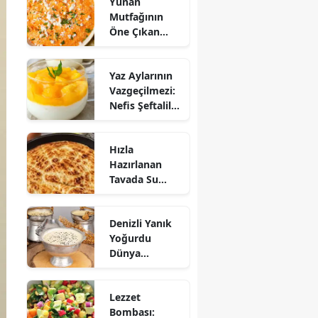
Yunan
Mutfağının
Öne Çıkan
Mezesi:
Tirokafteri
Yaz Aylarının
Nasıl Yapılır?
Vazgeçilmezi:
Nefis Şeftalili
Muhallebi
Tarifi!
Hızla
Hazırlanan
Tavada Su
Böreği Tarifi:
10 Dakikada
Denizli Yanık
Sofralarınıza
Yoğurdu
Lezzet Katın!
Dünya
Sofrasına Çıktı
Lezzet
Bombası: