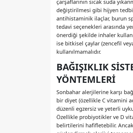
çarşaflarının sıcak suda yıkan
değiştirilmesi gibi hijyen tedbi
antihistaminik ilaçlar, burun sp
tedavi seçenekleri arasında yer 
önerdiği şekilde inhaler kulla
ise bitkisel çaylar (zencefil ve
kullanılmamalıdır.
BAĞIŞIKLIK SIS
YÖNTEMLERI
Sonbahar alerjilerine karşı ba
bir diyet (özellikle C vitamini
düzenli egzersiz ve yeterli uyk
Özellikle probiyotikler ve D vit
belirtilerini hafifletebilir. A