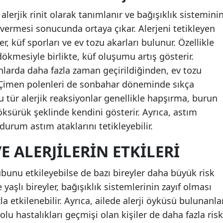
alerjik rinit olarak tanımlanır ve bağışıklık sistemini
i vermesi sonucunda ortaya çıkar. Alerjeni tetikleyen
r, küf sporları ve ev tozu akarları bulunur. Özellikle
kmesiyle birlikte, küf oluşumu artış gösterir.
nlarda daha fazla zaman geçirildiğinden, ev tozu
 Çimen polenleri de sonbahar döneminde sıkça
Bu tür alerjik reaksiyonlar genellikle hapşırma, burun
öksürük şeklinde kendini gösterir. Ayrıca, astım
 durum astım ataklarını tetikleyebilir.
E ALERJILERIN ETKILERI
ubunu etkileyebilse de bazı bireyler daha büyük risk
e yaşlı bireyler, bağışıklık sistemlerinin zayıf olması
la etkilenebilir. Ayrıca, ailede alerji öyküsü bulunanla
u hastalıkları geçmişi olan kişiler de daha fazla risk