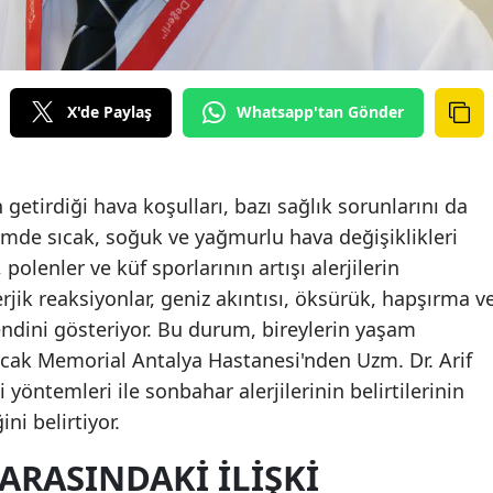
X'de Paylaş
Whatsapp'tan Gönder
tirdiği hava koşulları, bazı sağlık sorunlarını da
emde sıcak, soğuk ve yağmurlu hava değişiklikleri
 polenler ve küf sporlarının artışı alerjilerin
rjik reaksiyonlar, geniz akıntısı, öksürük, hapşırma v
 kendini gösteriyor. Bu durum, bireylerin yaşam
Ancak Memorial Antalya Hastanesi'nden Uzm. Dr. Arif
 yöntemleri ile sonbahar alerjilerinin belirtilerinin
ni belirtiyor.
 ARASINDAKI İLIŞKI