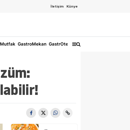
İletişim
Künye
Mutfak
GastroMekan
GastrOtel
özüm:
abilir!