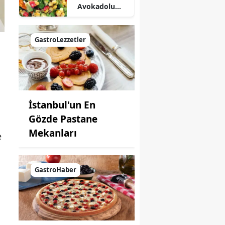
Avokadolu
Mısır Salatası
Nasıl Yapılır?
GastroLezzetler
İstanbul'un En
Gözde Pastane
Mekanları
e
GastroHaber