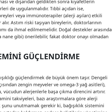
ması ve dışarıdan geldikten sonra kıyafetlerin
rleri de uygulanmalıdır. Tıbbi açıdan ise,
reyleri veya immünoterapiler (alerji aşıları) etkili
alır. Astım riski taşıyan bireylerin, doktorlarının
nımı da ihmal edilmemelidir. Doğal destekler arasında
ya nane gibi) önerilebilir, fakat doktor onayı olmadan
TEMINI GÜÇLENDIRME
ğışıklığı güçlendirmek de büyük önem taşır. Dengeli
 açısından zengin meyveler ve omega-3 yağ asitleri),
u, vücudun alerjenlerle başa çıkma direncini artırır.
amini takviyeleri, bazı araştırmalara göre alerji
ncak şunu unutmamak gerekir ki, bağışıklık sistemini