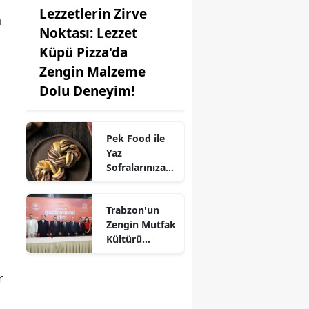
Lezzetlerin Zirve
n
Noktası: Lezzet
Küpü Pizza'da
Zengin Malzeme
Dolu Deneyim!
Pek Food ile
Yaz
Sofralarınıza
Kat Kat Lezzet:
Milföy
Trabzon'un
Hamuru
Zengin Mutfak
Farkıyla!
Kültürü
UNESCO'ya
Aday!
r