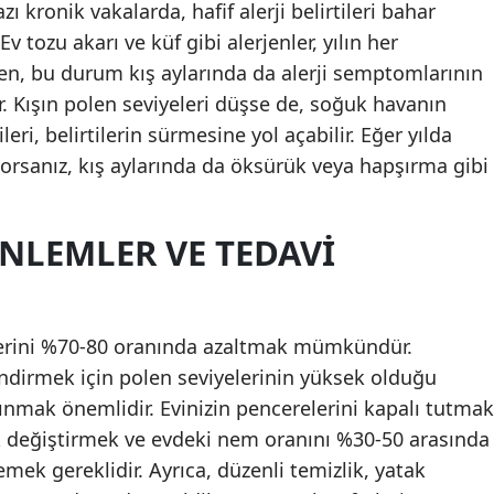
zı kronik vakalarda, hafif alerji belirtileri bahar
v tozu akarı ve küf gibi alerjenler, yılın her
en, bu durum kış aylarında da alerji semptomlarının
. Kışın polen seviyeleri düşse de, soğuk havanın
eri, belirtilerin sürmesine yol açabilir. Eğer yılda
ıyorsanız, kış aylarında da öksürük veya hapşırma gibi
NLEMLER VE TEDAVI
tlerini %70-80 oranında azaltmak mümkündür.
indirmek için polen seviyelerinin yüksek olduğu
nmak önemlidir. Evinizin pencerelerini kapalı tutmak
rak değiştirmek ve evdeki nem oranını %30-50 arasında
ek gereklidir. Ayrıca, düzenli temizlik, yatak