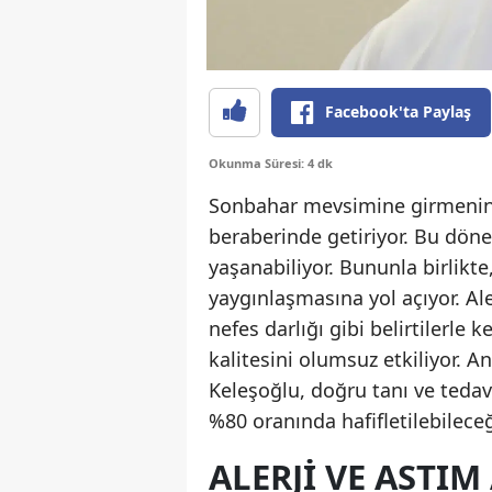
Facebook'ta Paylaş
Okunma Süresi: 4 dk
Sonbahar mevsimine girmenin ge
beraberinde getiriyor. Bu dön
yaşanabiliyor. Bununla birlikte,
yaygınlaşmasına yol açıyor. Ale
nefes darlığı gibi belirtilerle
kalitesini olumsuz etkiliyor. 
Keleşoğlu, doğru tanı ve tedavi
%80 oranında hafifletilebileceği
ALERJI VE ASTIM