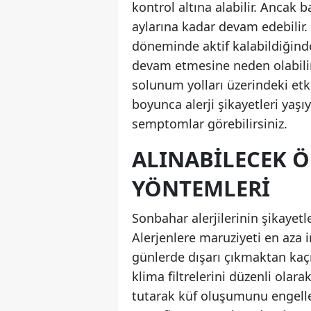
kontrol altına alabilir. Ancak ba
aylarına kadar devam edebilir. E
döneminde aktif kalabildiğind
devam etmesine neden olabilir
solunum yolları üzerindeki etkil
boyunca alerji şikayetleri yaş
semptomlar görebilirsiniz.
ALINABILECEK Ö
YÖNTEMLERI
Sonbahar alerjilerinin şikaye
Alerjenlere maruziyeti en aza 
günlerde dışarı çıkmaktan kaçı
klima filtrelerini düzenli ola
tutarak küf oluşumunu engellem