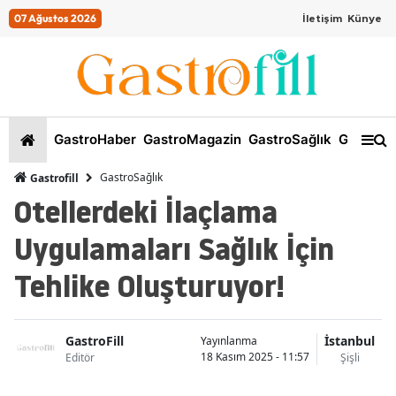
07 Ağustos 2026
İletişim
Künye
GastroHaber
GastroMagazin
GastroSağlık
GastroKi
GastroSağlık
Gastrofill
Otellerdeki İlaçlama
Uygulamaları Sağlık İçin
Tehlike Oluşturuyor!
GastroFill
İstanbul
Yayınlanma
18 Kasım 2025 - 11:57
Editör
Şişli