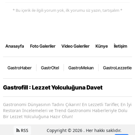
* Bu içerik ile ilgili yorum yok, ilk yorumu siz yazın, tartışalım *
Anasayfa
Foto Galeriler
Video Galeriler
Künye
İletişim
GastroHaber
GastrOtel
GastroMekan
GastroLezzetler
Gastrofill : Lezzet Yolculuğuna Davet
Gastronomi Dünyasının Tadını Çıkarın! En Lezzetli Tarifler, En İyi
Restoran İncelemeleri ve Trend Gastronomi Haberleriyle Dolu
Bir Lezzet Yolculuğuna Hazır Olun!
RSS
Copyright © 2026 . Her hakkı saklıdır.