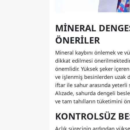
MINERAL DENGE
ÖNERILER
Mineral kaybını önlemek ve vüc
dikkat edilmesi önerilmektedir.
önemlidir. Yüksek şeker içeren 
ve işlenmiş besinlerden uzak 
iftar ile sahur arasında yeterl
Alızade, sahurda dengeli bes
ve tam tahılların tüketimini ö
KONTROLSÜZ BE
Açlık sürecinin ardından yükse