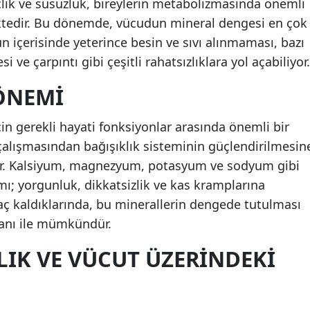
lık ve susuzluk, bireylerin metabolizmasında önemli
ktedir. Bu dönemde, vücudun mineral dengesi en çok
ün içerisinde yeterince besin ve sıvı alınmaması, bazı
i ve çarpıntı gibi çeşitli rahatsızlıklara yol açabiliyor.
ÖNEMI
için gerekli hayati fonksiyonlar arasında önemli bir
 çalışmasından bağışıklık sisteminin güçlendirilmesin
nar. Kalsiyum, magnezyum, potasyum ve sodyum gibi
ımı; yorgunluk, dikkatsizlik ve kas kramplarına
 aç kaldıklarında, bu minerallerin dengede tutulması
lanı ile mümkündür.
LIK VE VÜCUT ÜZERINDEKI