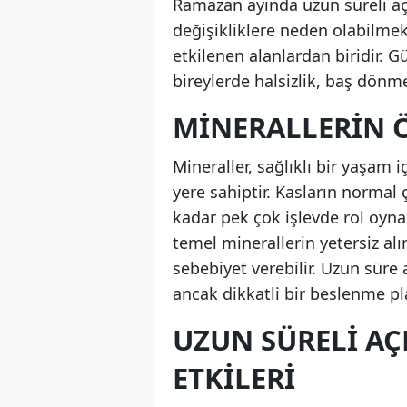
Ramazan ayında uzun süreli aç
değişikliklere neden olabilme
etkilenen alanlardan biridir. G
bireylerde halsizlik, baş dönmes
MINERALLERIN 
Mineraller, sağlıklı bir yaşam 
yere sahiptir. Kasların normal
kadar pek çok işlevde rol oy
temel minerallerin yetersiz al
sebebiyet verebilir. Uzun süre
ancak dikkatli bir beslenme p
UZUN SÜRELI AÇ
ETKILERI