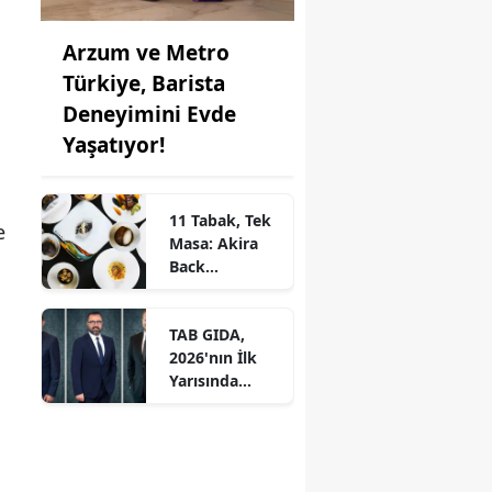
Arzum ve Metro
Türkiye, Barista
Deneyimini Evde
Yaşatıyor!
11 Tabak, Tek
e
Masa: Akira
Back
İstanbul’dan
Ayrıcalıklı
TAB GIDA,
Chef’s Table
2026'nın İlk
Yarısında
Etkileyici
Operasyonel
Başarı ile
Büyüme Hızını