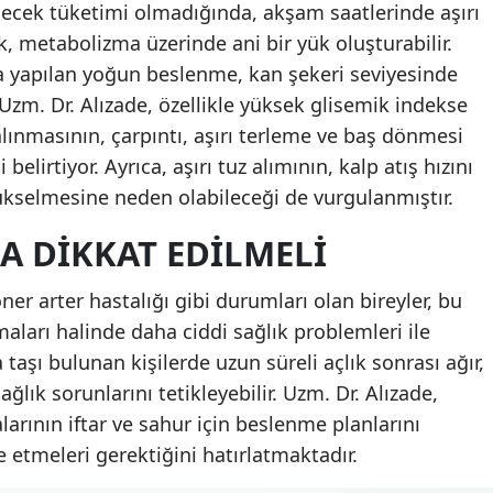
içecek tüketimi olmadığında, akşam saatlerinde aşırı
k, metabolizma üzerinde ani bir yük oluşturabilir.
a yapılan yoğun beslenme, kan şekeri seviyesinde
 Uzm. Dr. Alızade, özellikle yüksek glisemik indekse
 alınmasının, çarpıntı, aşırı terleme ve baş dönmesi
belirtiyor. Ayrıca, aşırı tuz alımının, kalp atış hızını
ükselmesine neden olabileceği de vurgulanmıştır.
A DIKKAT EDILMELI
er arter hastalığı gibi durumları olan bireyler, bu
aları halinde daha ciddi sağlık problemleri ile
ra taşı bulunan kişilerde uzun süreli açlık sonrası ağır,
ğlık sorunlarını tetikleyebilir. Uzm. Dr. Alızade,
arının iftar ve sahur için beslenme planlarını
 etmeleri gerektiğini hatırlatmaktadır.