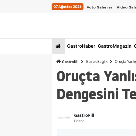
07 Ağustos 2026
Foto Galeriler
Video Gale
GastroHaber
GastroMagazin
G
GastroSağlık
Oruçta Yanlı
Gastrofill
Oruçta Yanlı
Dengesini Te
GastroFill
Editör