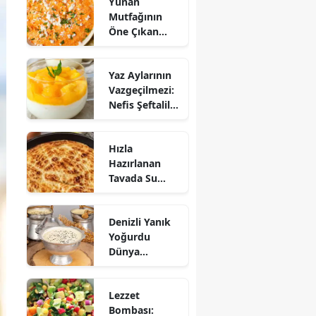
Yunan
Mutfağının
Öne Çıkan
Mezesi:
Tirokafteri
Yaz Aylarının
Nasıl Yapılır?
Vazgeçilmezi:
Nefis Şeftalili
Muhallebi
Tarifi!
Hızla
Hazırlanan
Tavada Su
Böreği Tarifi:
10 Dakikada
Denizli Yanık
Sofralarınıza
Yoğurdu
Lezzet Katın!
Dünya
Sofrasına Çıktı
Lezzet
Bombası: