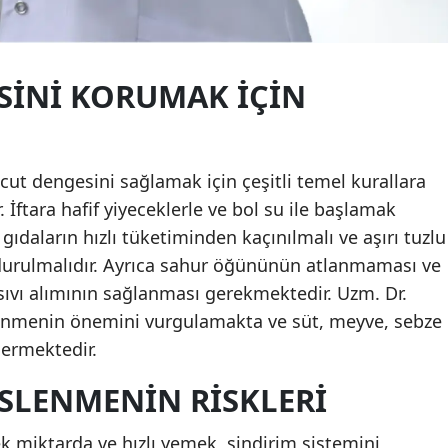
SINI KORUMAK İÇIN
ut dengesini sağlamak için çeşitli temel kurallara
 İftara hafif yiyeceklerle ve bol su ile başlamak
gıdaların hızlı tüketiminden kaçınılmalı ve aşırı tuzlu
durulmalıdır. Ayrıca sahur öğününün atlanmaması ve
i sıvı alımının sağlanması gerekmektedir. Uzm. Dr.
lenmenin önemini vurgulamakta ve süt, meyve, sebze
nermektedir.
SLENMENIN RISKLERI
k miktarda ve hızlı yemek, sindirim sistemini