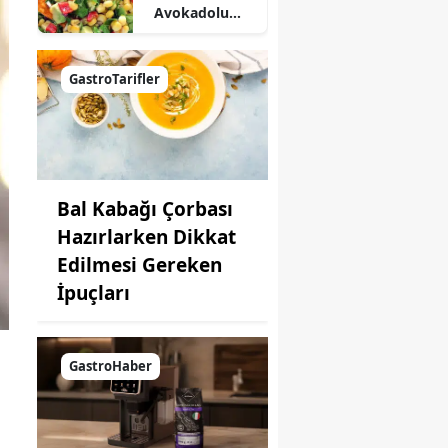
Avokadolu
Mısır Salatası
Nasıl Yapılır?
GastroTarifler
Bal Kabağı Çorbası
Hazırlarken Dikkat
Edilmesi Gereken
İpuçları
GastroHaber