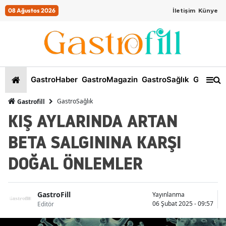
08 Ağustos 2026
İletişim
Künye
GastroHaber
GastroMagazin
GastroSağlık
GastroKi
GastroSağlık
Gastrofill
KIŞ AYLARINDA ARTAN
BETA SALGININA KARŞI
DOĞAL ÖNLEMLER
GastroFill
Yayınlanma
06 Şubat 2025 - 09:57
Editör