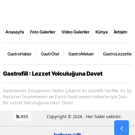
Anasayfa
Foto Galeriler
Video Galeriler
Künye
İletişim
GastroHaber
GastrOtel
GastroMekan
GastroLezzetler
Gastrofill : Lezzet Yolculuğuna Davet
Gastronomi Dünyasının Tadını Çıkarın! En Lezzetli Tarifler, En İyi
Restoran İncelemeleri ve Trend Gastronomi Haberleriyle Dolu
Bir Lezzet Yolculuğuna Hazır Olun!
RSS
Copyright © 2026 . Her hakkı saklıdır.