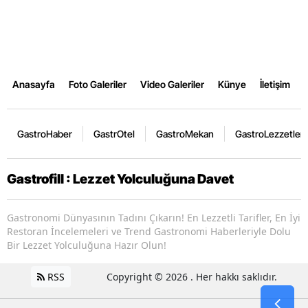
Anasayfa
Foto Galeriler
Video Galeriler
Künye
İletişim
GastroHaber
GastrOtel
GastroMekan
GastroLezzetler
Gastrofill : Lezzet Yolculuğuna Davet
Gastronomi Dünyasının Tadını Çıkarın! En Lezzetli Tarifler, En İyi
Restoran İncelemeleri ve Trend Gastronomi Haberleriyle Dolu
Bir Lezzet Yolculuğuna Hazır Olun!
RSS
Copyright © 2026 . Her hakkı saklıdır.