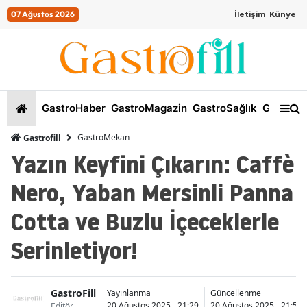
07 Ağustos 2026
İletişim
Künye
GastroHaber
GastroMagazin
GastroSağlık
GastroKi
GastroMekan
Gastrofill
Yazın Keyfini Çıkarın: Caffè
Nero, Yaban Mersinli Panna
Cotta ve Buzlu İçeceklerle
Serinletiyor!
GastroFill
Yayınlanma
Güncellenme
20 Ağustos 2025 - 21:29
20 Ağustos 2025 - 21:54
Editör